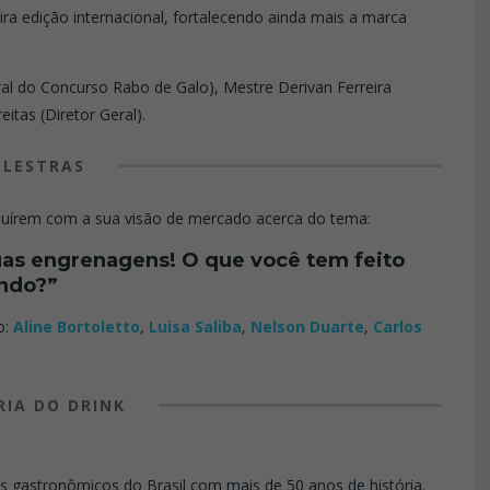
a edição internacional, fortalecendo ainda mais a marca
ral do Concurso Rabo de Galo), Mestre Derivan Ferreira
itas (Diretor Geral).
ALESTRAS
ibuírem com a sua visão de mercado acerca do tema:
uas engrenagens! O que você tem feito
ando?”
o:
Aline Bortoletto
,
Luisa Saliba
,
Nelson Duarte
,
Carlos
RIA DO DRINK
is gastronômicos do Brasil com mais de 50 anos de história.