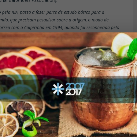
ional Bartenders Association).
o pela IBA, passa a fazer parte de estudo básico para a
ndo, que precisam pesquisar sobre a origem, o modo de
correu com a Caipirinha em 1994, quando foi reconhecida pelo