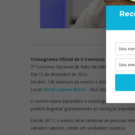
Rec
CRONOG
R
Cronograma Oficial do V Concurso Nacional de 
5° Concurso Nacional de Rabo de Galo
Dia 12 de dezembro de 2022
Horário: 14h Abertura do evento e Início das compet
Local:
Hotel Leques Brasil
– Rua São Joaquim, 216 
O evento reúne bartenders e mixologistas de todo paí
poderá degustar gratuitamente as cachaças expostas
Desde 2017, o evento atrai centenas de pessoas int
variados sabores, sendo um verdadeiro sucesso.