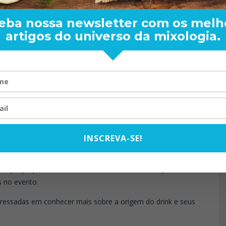
eba nossa newsletter com os melh
artigos do universo da mixologia.
RAMA OFICIAL
AND BARTENDER: DE BOA
TOM OLIVEIRA – 
Rabo de Galo:
VISTA PARA O MUNDO
EXCLUSI
20/08/2024
07/10/202
ições
INSCREVA-SE!
– Liberdade SP.
s que prepararão receitas inéditas da bebida e o público
 no evento.
eressadas em conhecer mais sobre a origem do drink e seus