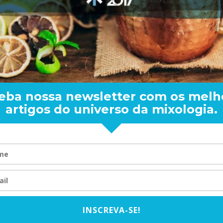
Duelo dos Alimento
laranja Natural ou
Sex on
...
JULIANA TOMANDL
eba nossa newsletter com os melh
IRISH C
artigos do universo da mixologia.
CAFÉ FI
JULIANA TOMA
Conheça as principa
assim como muitos b
hora d
...
CAFEÍNA
JULIAN
INSCREVA-SE!