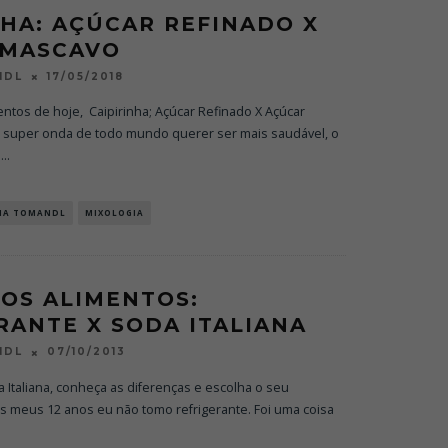
NHA: AÇÚCAR REFINADO X
 MASCAVO
17/05/2018
NDL
ntos de hoje, Caipirinha; Açúcar Refinado X Açúcar
super onda de todo mundo querer ser mais saudável, o
n
...
NA TOMANDL
MIXOLOGIA
OS ALIMENTOS:
RANTE X SODA ITALIANA
07/10/2013
NDL
a Italiana, conheça as diferenças e escolha o seu
s meus 12 anos eu não tomo refrigerante. Foi uma coisa