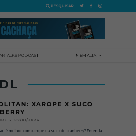
PESQUISAR
ARTALKS PODCAST
EM ALTA
DL
LITAN: XAROPE X SUCO
NBERRY
09/01/2024
NDL
tan é melhor com xarope ou suco de cranberry? Entenda