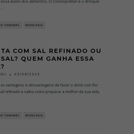
essa duelo dos alimentos. O Cosmopolitan é o drinque
h
...
NA TOMANDL
MIXOLOGIA
TA COM SAL REFINADO OU
 SAL? QUEM GANHA ESSA
?
03/08/2023
NDL
 as vantagens e desvantagens de fazer o drink com flor
sal refinado e saiba como preparar a melhor da sua vida.
NA TOMANDL
MIXOLOGIA