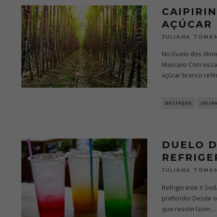
CAIPIRI
AÇÚCAR
JULIANA TOMA
No Duelo dos Alime
Mascavo Com essa 
açúcar branco refi
DESTAQUE
JULIA
DUELO D
REFRIGE
JULIANA TOMA
Refrigerante X Sod
preferido! Desde o
que resolvi fazer,
...