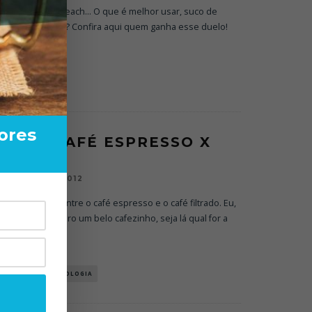
s: Sex on the Beach... O que é melhor usar, suco de
 o industrializado? Confira aqui quem ganha esse duelo!
MIXOLOGIA
ores
OFFEE: CAFÉ ESPRESSO X
LTRADO
12/12/2012
NDL
is diferenças entre o café espresso e o café filtrado. Eu,
rasileiros, adoro um belo cafezinho, seja lá qual for a
A TOMANDL
MIXOLOGIA