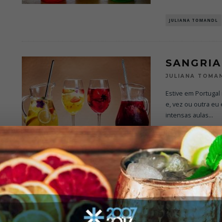
JULIANA TOMANDL
SANGRIA
JULIANA TOMA
Estive em Portuga
e, vez ou outra eu
intensas aulas
...
DESTAQUE
JULIA
SEX ON 
X NÉCTA
JULIANA TOMA