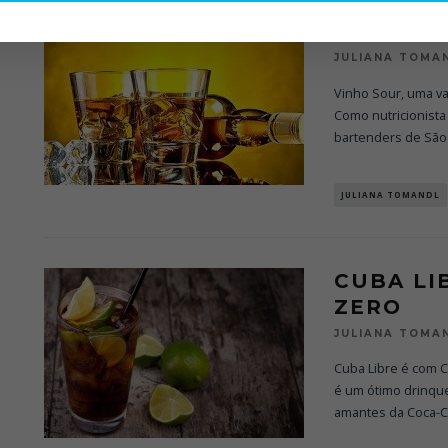
WHISKY 
JULIANA TOMA
Vinho Sour, uma va
Como nutricionista
bartenders de São
JULIANA TOMANDL
CUBA LI
ZERO
JULIANA TOMA
Cuba Libre é com C
é um ótimo drinque
amantes da Coca-C