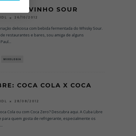
SOUR X VINHO SOUR
26/10/2012
NDL
riação deliciosa com bebida fermentada do Whisky Sour.
 de restaurantes e bares, sou amiga de alguns
 Paul
...
MIXOLOGIA
BRE: COCA COLA X COCA
28/08/2012
NDL
oca Cola ou com Coca Zero? Descubra aqui. A Cuba Libre
 para quem gosta de refrigerante, especialmente os
...