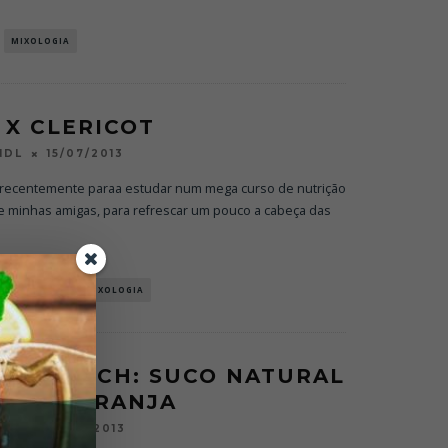
MIXOLOGIA
 X CLERICOT
15/07/2013
NDL
l recentemente paraa estudar num mega curso de nutrição
 e minhas amigas, para refrescar um pouco a cabeça das
NA TOMANDL
MIXOLOGIA
THE BEACH: SUCO NATURAL
R DE LARANJA
10/03/2013
NDL