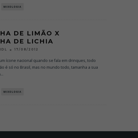
MIXOLOGIA
NHA DE LIMÃO X
NHA DE LICHIA
17/08/2012
NDL
 um ícone nacional quando se fala em drinques, todo
ão é só no Brasil, mas no mundo todo, tamanha a sua
a
...
MIXOLOGIA