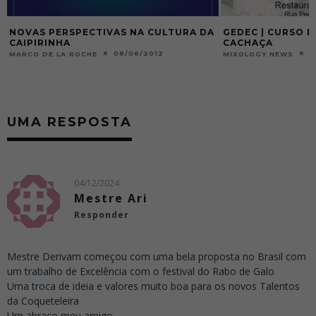
A
GEDEC | CURSO DE FORMAÇÃO EM
CHEGOU O ANUÁR
CACHAÇA
– BAIXE O SEU E
03/05/2013
2
MIXOLOGY NEWS
MIXOLOGY NEWS
UMA RESPOSTA
04/12/2024
Mestre Ari
Responder
Mestre Derivam começou com uma bela proposta no Brasil com
um trabalho de Excelência com o festival do Rabo de Galo
Uma troca de ideia e valores muito boa para os novos Talentos
da Coqueteleira
Um abraço meu amigo