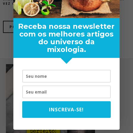
VEZ QUE EU COMENTAR.
Receba nossa newsletter
com os melhores artigos
do universo da
mixologia.
INSCREVA-SE!