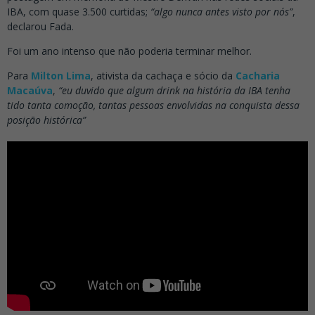
IBA, com quase 3.500 curtidas;
“algo nunca antes visto por nós”
,
declarou Fada.
Foi um ano intenso que não poderia terminar melhor.
Para
Milton Lima
, ativista da cachaça e sócio da
Cacharia
Macaúva
,
“eu duvido que algum drink na história da IBA tenha
tido tanta comoção, tantas pessoas envolvidas na conquista dessa
posição histórica”