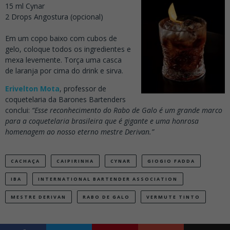
15 ml Cynar
2 Drops Angostura (opcional)
Em um copo baixo com cubos de
gelo, coloque todos os ingredientes e
mexa levemente. Torça uma casca
de laranja por cima do drink e sirva.
Erivelton Mota
, professor de
coquetelaria da Barones Bartenders
conclui:
“Esse reconhecimento do Rabo de Galo é um grande marco
para a coquetelaria brasileira que é gigante e uma honrosa
homenagem ao nosso eterno mestre Derivan.”
CACHAÇA
CAIPIRINHA
CYNAR
GIOGIO FADDA
IBA
INTERNATIONAL BARTENDER ASSOCIATION
MESTRE DERIVAN
RABO DE GALO
VERMUTE TINTO