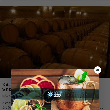
KA-SHA-SA (OU CACHAÇA PRA GRINGO
VER)
22/03/2013
MAURICIO MAIA
A cachaça finalmente é reconhecida e toma seu devido lugar nos
órgãos americanos. O Congresso norte-americano aprovou o acordo