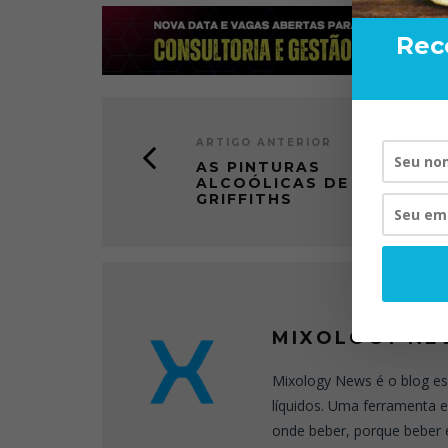
Rec
ARTIGO ANTERIOR
AS PINTURAS
ALCOÓLICAS DE CARNE
GRIFFITHS
MIXOLOGY NE
Mixology News é o blog es
líquidos. Uma ferramenta 
onde beber, porque beber 