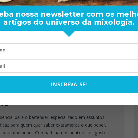
eba nossa newsletter com os melh
artigos do universo da mixologia.
PRÓXIMO ARTIGO
07 NOVOS MODELOS DE
RAND BARTENDER: DE BO
CONTROLE PARA O SEU BAR.
VISTA PARA O MUNDO
20/08/2024
INSCREVA-SE!
WS
sencial para o bartender. especializado em assuntos
eficaz para quem quer saber exatamente o que beber,
e para que beber. Compartilhamos aqui nossos gostos,