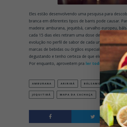
Eles estão desenvolvendo uma pesquisa para descobri
branca em diferentes tipos de barris pode causar. Pa
madeira: amburana, jequitibá, carvalho europeu, bálsam
cada 15 dias eles retiram uma dose de cada e fazem
evolução no perfil de sabor de cada uma. Gente… Iss
marcas de bebidas ou órgãos especializados no assun
degustando e tenho certeza de que eles nos reporta
Por enquanto, aproveitem pra
ler todo o projeto
qu
AMBURANA
ARIRIBÁ
BÁLSAMO
CACHAÇA
JEQUITIBÁ
MAPA DA CACHAÇA