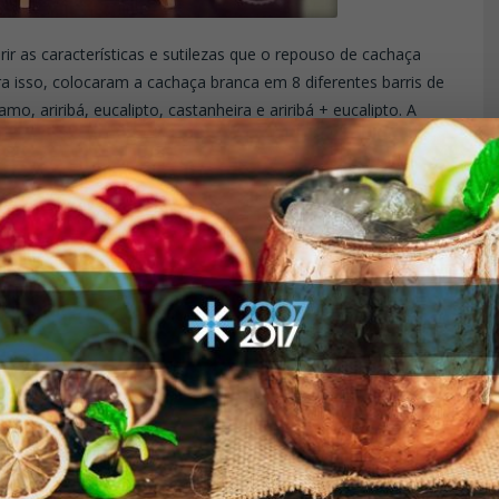
r as características e sutilezas que o repouso de cachaça
ra isso, colocaram a cachaça branca em 8 diferentes barris de
o, ariribá, eucalipto, castanheira e ariribá + eucalipto. A
 uma degustação técnica das bebidas, para poder perceber a
o é que é vida. Fato é que eles estão fazendo o que muitas
to deveriam divulgar. Um seleto grupo de especialistas está
rão no Mapa da Cachaça, em detalhes, o que acontecer por lá.
e eles estão desenvolvendo.
CARVALHO EUROPEU
CASTANHEIRA
EUCALIPTO