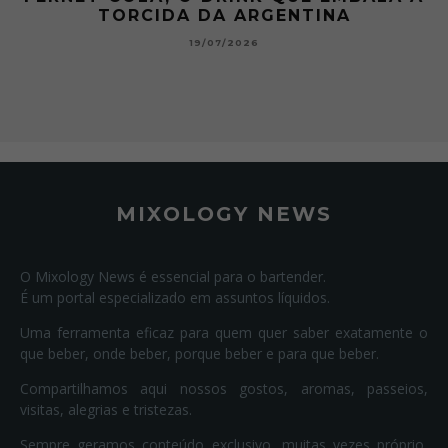
TORCIDA DA ARGENTINA
19/07/2026
MIXOLOGY NEWS
O Mixology News é essencial para o bartender.
É um portal especializado em assuntos líquidos.
Uma ferramenta eficaz para quem quer saber exatamente o
que beber, onde beber, porque beber e para que beber.
Compartilhamos aqui nossos gostos, aromas, passeios,
visitas, alegrias e tristezas.
Sempre geramos conteúdo exclusivo, muitas vezes próprio,