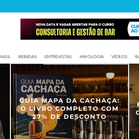
RASIL
BEBIDAS
ENTREVISTAS
MIXOLOGIA
VÍDEOS
B
 QUE
BLACK MIXOLOGY – A
TRAZ
MIXOLOGIA PRETA
DOCUMENTADA