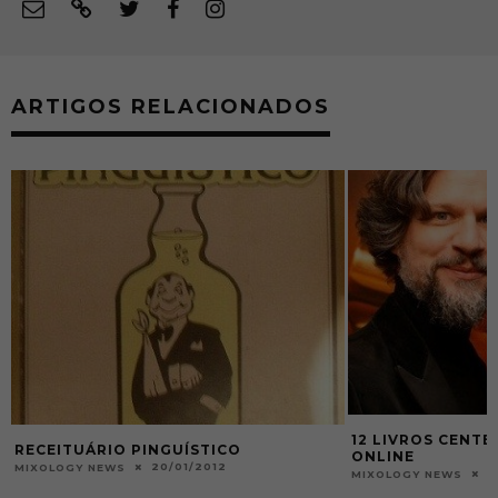
ARTIGOS RELACIONADOS
12 LIVROS CENTE
RECEITUÁRIO PINGUÍSTICO
ONLINE
20/01/2012
MIXOLOGY NEWS
0
MIXOLOGY NEWS