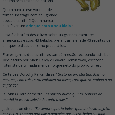
das maiores festas da história.
Quem nunca teve vontade de
tomar um trago com seu grande
poeta e escritor? Quem nunca
quis fazer um
drinque para o seu ídolo
?!
Essa é a históra deste livro sobre 43 grandes escritores
americanos e suas 43 bebidas preferidas, além de 43 receitas de
drinques e dicas de como prepará-los.
Frases geniais dos escritores também estão recheando este belo
livro escrito por Mark Bailey e Edward Hemingway, escritor e
roteirista de tv, nada menos no que neto do próprio Ernest.
Certa vez Dorothy Parker disse: “
Gosto de um Martini, dois no
máximo, com três estou embaixo da mesa, com quatro, embaixo do
anfitrião
.”
Já John O’Hara comentou: “
Comecei numa quinta. Sábado de
manhã já estava sóbrio de tanto beber
.”
Jack London disse: “
Eu sempre queria beber quando havia alguém
por perto. Quando não havia ninguém por perto, bebia sozinho.
”