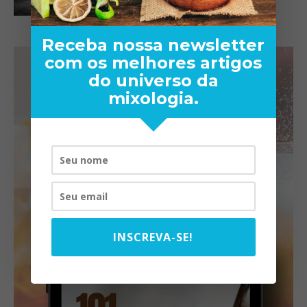
Receba nossa newsletter
com os melhores artigos
do universo da
mixologia.
INSCREVA-SE!