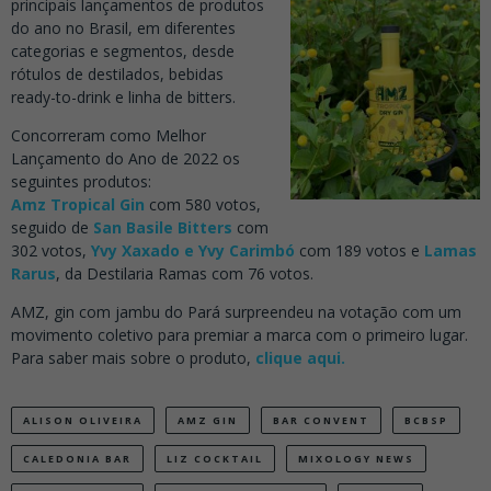
principais lançamentos de produtos
do ano no Brasil, em diferentes
categorias e segmentos, desde
rótulos de destilados, bebidas
ready-to-drink e linha de bitters.
Concorreram como Melhor
Lançamento do Ano de 2022 os
seguintes produtos:
Amz Tropical Gin
com 580 votos,
seguido de
San Basile Bitters
com
302 votos,
Yvy Xaxado e Yvy Carimbó
com 189 votos e
Lamas
Rarus
, da Destilaria Ramas com 76 votos.
AMZ, gin com jambu do Pará surpreendeu na votação com um
movimento coletivo para premiar a marca com o primeiro lugar.
Para saber mais sobre o produto,
clique aqui.
ALISON OLIVEIRA
AMZ GIN
BAR CONVENT
BCBSP
CALEDONIA BAR
LIZ COCKTAIL
MIXOLOGY NEWS