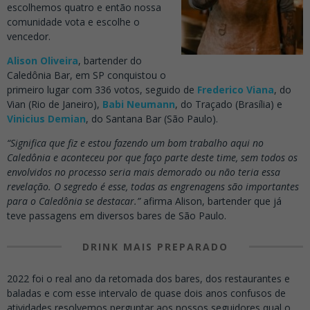
escolhemos quatro e então nossa
comunidade vota e escolhe o
vencedor.
Alison Oliveira
, bartender do
Caledônia Bar, em SP conquistou o
primeiro lugar com 336 votos, seguido de
Frederico Viana
, do
Vian (Rio de Janeiro),
Babi Neumann
, do Traçado (Brasília) e
Vinicius Demian
, do Santana Bar (São Paulo).
“Significa que fiz e estou fazendo um bom trabalho aqui no
Caledônia e aconteceu por que faço parte deste time, sem todos os
envolvidos no processo seria mais demorado ou não teria essa
revelação. O segredo é esse, todas as engrenagens são importantes
para o Caledônia se destacar.”
afirma Alison, bartender que já
teve passagens em diversos bares de São Paulo.
DRINK MAIS PREPARADO
2022 foi o real ano da retomada dos bares, dos restaurantes e
baladas e com esse intervalo de quase dois anos confusos de
atividades resolvemos perguntar aos nossos seguidores qual o