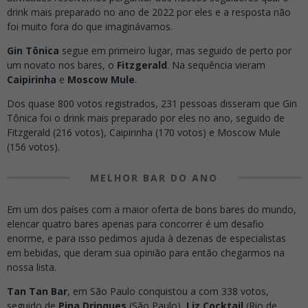
drink mais preparado no ano de 2022 por eles e a resposta não
foi muito fora do que imaginávamos.
Gin Tônica
segue em primeiro lugar, mas seguido de perto por
um novato nos bares, o
Fitzgerald
. Na sequência vieram
Caipirinha
e
Moscow Mule
.
Dos quase 800 votos registrados, 231 pessoas disseram que Gin
Tônica foi o drink mais preparado por eles no ano, seguido de
Fitzgerald (216 votos), Caipirinha (170 votos) e Moscow Mule
(156 votos).
MELHOR BAR DO ANO
Em um dos países com a maior oferta de bons bares do mundo,
elencar quatro bares apenas para concorrer é um desafio
enorme, e para isso pedimos ajuda à dezenas de especialistas
em bebidas, que deram sua opinião para então chegarmos na
nossa lista.
Tan Tan Bar
, em São Paulo conquistou a com 338 votos,
seguido de
Pina Drinques
(São Paulo),
Liz Cocktail
(Rio de