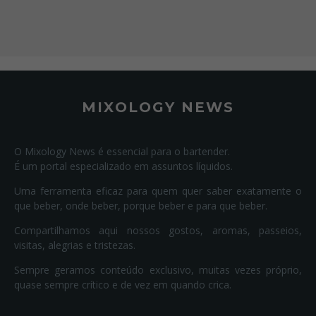
MIXOLOGY NEWS
O Mixology News é essencial para o bartender.
É um portal especializado em assuntos líquidos.
Uma ferramenta eficaz para quem quer saber exatamente o
que beber, onde beber, porque beber e para que beber.
Compartilhamos aqui nossos gostos, aromas, passeios,
visitas, alegrias e tristezas.
Sempre geramos conteúdo exclusivo, muitas vezes próprio,
quase sempre crítico e de vez em quando crica.