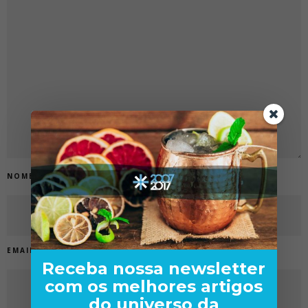
NOME
*
EMAIL
*
Receba nossa newsletter
com os melhores artigos
do universo da