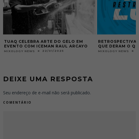
RETROSPECTIVA 2017 – 10 ASSUNTOS
RJ RECEBE GUES
QUE DERAM O QUE FALAR
ESPECIAL NESTA
26/12/2017
2
MIXOLOGY NEWS
MIXOLOGY NEWS
DEIXE UMA RESPOSTA
Seu endereço de e-mail não será publicado.
COMENTÁRIO