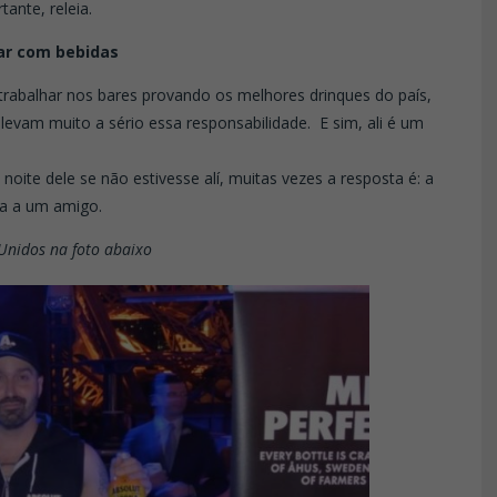
ante, releia.
har com bebidas
é trabalhar nos bares provando os melhores drinques do país,
levam muito a sério essa responsabilidade. E sim, ali é um
ite dele se não estivesse alí, muitas vezes a resposta é: a
ta a um amigo.
Unidos na foto abaixo