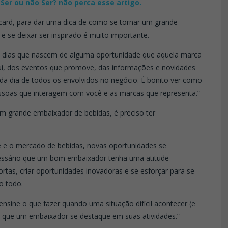
Ser ou não Ser? não perca esse artigo.
card, para dar uma dica de como se tornar um grande
e se deixar ser inspirado é muito importante.
os dias que nascem de alguma oportunidade que aquela marca
ui, dos eventos que promove, das informações e novidades
a dia de todos os envolvidos no negócio. É bonito ver como
ssoas que interagem com você e as marcas que representa.”
m grande embaixador de bebidas, é preciso ter
 e o mercado de bebidas, novas oportunidades se
essário que um bom embaixador tenha uma atitude
ortas, criar oportunidades inovadoras e se esforçar para se
o todo.
nsine o que fazer quando uma situação difícil acontecer (e
ra que um embaixador se destaque em suas atividades.”