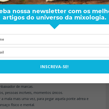
eba nossa newsletter com os melh
artigos do universo da mixologia.
RAND BARTENDER: DE BO
ira.
VISTA PARA O MUNDO
20/08/2024
por qual motivo está naquela marca.
INSCREVA-SE!
embaixador de marcas.
os, pessoas incríveis, momentos únicos.
r a mala mais uma vez, para pegar aquela ponte aérea e
nsaço físico e mental.