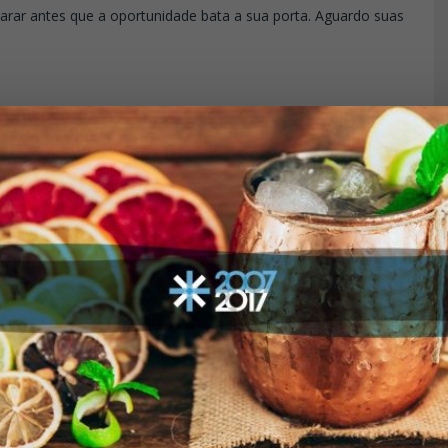
arar antes que a oportunidade bata a sua porta. Aguardo suas
.
eressado nos assuntos e sendo amigável de todos.
quetelaria, hospitalidade, línguas, entre outros. As coisas
ora em um instante.
s Unidos na foto abaixo.