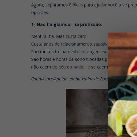
Agora, separamos 8 dicas para ajudar você a se prep
opiniões.
1- Não há glamour na profissão.
Mentira, há. Mas custa caro.
Custa anos de relacionamento saudável e de sucesso
São muitos treinamentos e viagens se mantendo int
São horas e horas de sono trocadas por estudos na co
não caem do céu do nada….e se caem, podem ir emb
Colin-Asare-Appiah, embaixador de Bacardi nos Estado