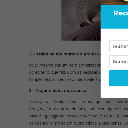
Rec
2 – Trabalhe em marcas e projeto que você adm
Quer mesmo ser um bom embaixador?
Acredite no que faz. Com as pessoas que trabalha e 
Simples assim. Sem isso, nada vale a pena.
3 – Viajar é bom, mas cansa.
Nossa, mas ele viaja toda semana, que legal é ser 
Amigos, é muito bom, de fato, conhecer lugares nov
Mas chega alguma hora que você se vê abrir e fecha
apresentar a marca em outra cidade. E isso cansa. Ca