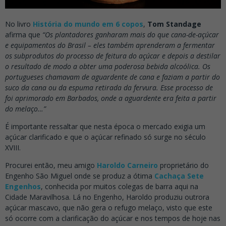
No livro
História do mundo em 6 copos
,
Tom Standage
afirma que
“Os plantadores ganharam mais do que cana-de-açúcar
e equipamentos do Brasil – eles também aprenderam a fermentar
os subprodutos do processo de feitura do açúcar e depois a destilar
o resultado de modo a obter uma poderosa bebida alcoólica. Os
portugueses chamavam de aguardente de cana e faziam a partir do
suco da cana ou da espuma retirada da fervura. Esse processo de
foi aprimorado em Barbados, onde a aguardente era feita a partir
do melaço…”
É importante ressaltar que nesta época o mercado exigia um
açúcar clarificado e que o açúcar refinado só surge no século
XVIII.
Procurei então, meu amigo
Haroldo Carneiro
proprietário do
Engenho São Miguel onde se produz a ótima
Cachaça Sete
Engenhos
, conhecida por muitos colegas de barra aqui na
Cidade Maravilhosa. Lá no Engenho, Haroldo produziu outrora
açúcar mascavo, que não gera o refugo melaço, visto que este
só ocorre com a clarificação do açúcar e nos tempos de hoje nas