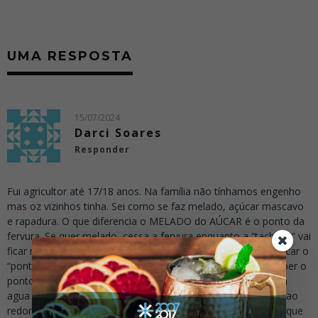
UMA RESPOSTA
15/07/2024
Darci Soares
Responder
Fui agricultor até 17/18 anos. Na família não tínhamos engenho
mas oz vizinhos tinha. Sei como se faz melado, açúcar mascavo
e rapadura. O que diferencia o MELADO do AÚCAR é o ponto da
fervura. Se quer melado, cessa a fervura enquanto a “tachada” vai
ficar naquele estado viscoso que é o melado. Para fazer açúcar o
“ponto” exige um pouco mais de fervura. Na pratica para saber o
ponto certo, se introduz uma pá no tacho, tira, mergulha em
agua fria. Quando se tira a pá do recipiente frio, o conteúdo ao
redor da pá sai cristalizado; está no ponto do açúcar; Penso que