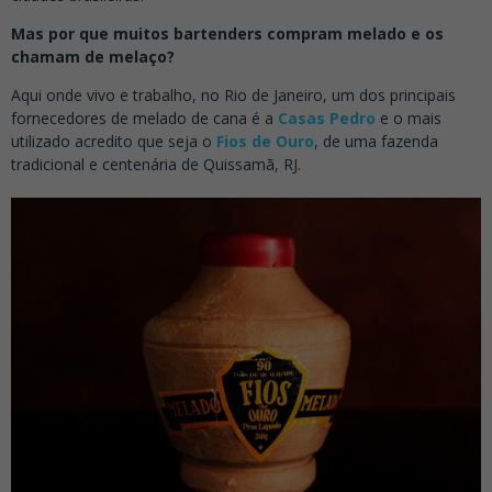
Mas por que muitos bartenders compram melado e os
chamam de melaço?
Aqui onde vivo e trabalho, no Rio de Janeiro, um dos principais
fornecedores de melado de cana é a
Casas Pedro
e o mais
utilizado acredito que seja o
Fios de Ouro
, de uma fazenda
tradicional e centenária de Quissamã, RJ.