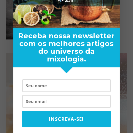
Receba nossa newsletter
com os melhores artigos
do universo da
mixologia.
INSCREVA-SE!