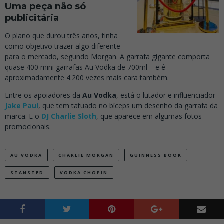
Uma peça não só
publicitária
O plano que durou três anos, tinha
como objetivo trazer algo diferente
para o mercado, segundo Morgan
. A garrafa gigante comporta
quase 400 mini garrafas Au Vodka de 700ml – e é
aproximadamente 4.200 vezes mais cara também.
Entre os apoiadores da
Au Vodka
, está o lutador e influenciador
Jake Paul
, que tem tatuado no bíceps um desenho da garrafa da
marca. E o
DJ Charlie Sloth
, que aparece em algumas fotos
promocionais.
AU VODKA
CHARLIE MORGAN
GUINNESS BOOK
STANSTED
VODKA CHOPIN