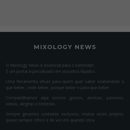
MIXOLOGY NEWS
O Mixology News é essencial para o bartender.
É um portal especializado em assuntos líquidos.
Uma ferramenta eficaz para quem quer saber exatamente o
que beber, onde beber, porque beber e para que beber.
Compartilhamos aqui nossos gostos, aromas, passeios,
visitas, alegrias e tristezas.
Sempre geramos conteúdo exclusivo, muitas vezes próprio,
quase sempre crítico e de vez em quando crica.