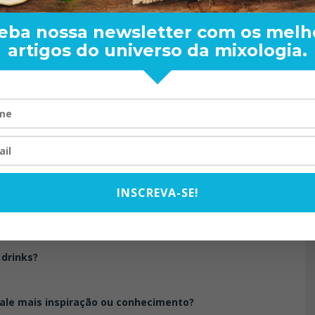
eba nossa newsletter com os melh
artigos do universo da mixologia.
ENDER: DE BOA
TOM OLIVEIRA – ENTREVIS
ARA O MUNDO
EXCLUSIVA
08/2024
07/10/2025
viu?
a!
INSCREVA-SE!
nda não pode?
 drinks?
vale mais inspiração ou conhecimento?