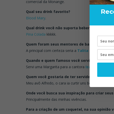
comercial da Monange.
Rec
Qual seu drink favorito?
Blood Mary
.
Qual drink você não suporta beber?
Pina Colada
kkkkk.
Quem foram seus mentores de bar?
RAND BART
A principal com certeza seria a
Talita Simões
.
VISTA P
20/
Quando e quem famoso você serviu e o que ser
Servi uma Margarita para a cantora
Iza
… Diva, Rainh
Quem você gostaria de ter servido na vida e ai
Meu avô Alfredo, o cara ia curtir uns bons clássicos.
Onde você busca sua inspiração para criar seus
Principalmente das minhas vivências.
Para a criação de um coquetel, na sua opinião 