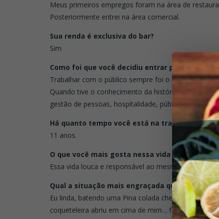
Meus primeiros empregos foram na área de restaur
Posteriormente entrei na área comercial.
Sua renda é exclusiva do bar?
Sim
Como foi que você decidiu entrar para a vida d
Trabalhar com o público sempre foi o meu forte. O 
Quando tive o conhecimento da história e importânci
gestão de pessoas, hospitalidade, público, diversão,
Há quanto tempo você está na trajetória de ba
11 anos.
O que você mais gosta nessa vida de bartender
Essa vida louca e responsável ao mesmo tempo.
Qual a situação mais engraçada que acontece
Eu linda, batendo uma Pina colada cheia de leite co
coqueteleira abriu em cima de mim… fiquei parecen