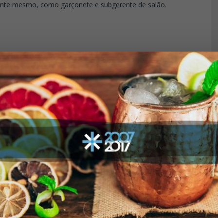
ante mesmo, como garçonete e subgerente de salão.
e bartender?
bar chegou como um extra aos finais de semana em Curitiba.
a desta profissão, de poder usar de técnicas de gastronomia,
 fazer toda essa mágica… foi amor na certa!
rtender?
?
u com você em um bar?
ndensado e a
do a
Xuxa
no