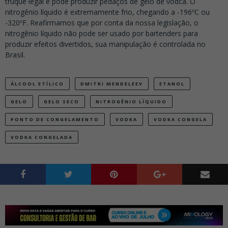
truque legal e pode produzir pedaços de gelo de vodca. O
nitrogênio líquido é extremamente frio, chegando a -196ºC ou
-320ºF. Reafirmamos que por conta da nossa legislação, o
nitrogênio líquido não pode ser usado por bartenders para
produzir efeitos divertidos, sua manipulação é controlada no
Brasil.
ÁLCOOL ETÍLICO
DMITRI MENDELEEV
ETANOL
GELO
GELO SECO
NITROGÊNIO LÍQUIDO
PONTO DE CONGELAMENTO
VODKA
VODKA CONGELA
VODKA CONGELADA