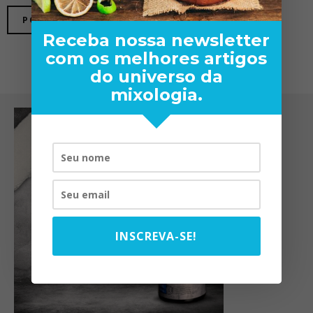
Receba nossa newsletter
com os melhores artigos
do universo da
mixologia.
INSCREVA-SE!