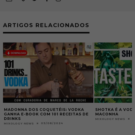
ARTIGOS RELACIONADOS
SHOTKA É A VODKA FLAVORIZADA DE
BLOODY MARY
MACONHA
0
MIXOLOGY NEWS
18/10/2015
MIXOLOGY NEWS