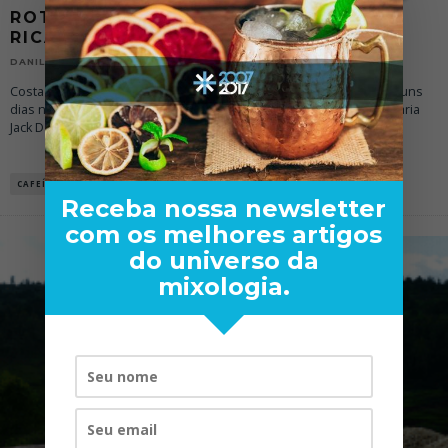
ROTA DO CAFÉ | NASHVILLE – COSTA
RICA
11/05/2012
DANILO LODI
Costa Rica é o tema do mês da Rota do Café Depois de passar alguns
dias no Tennessee aproveitando a comida local, tours pela destilaria
Jack Daniel’s e assisti
...
CAFEÍNA
DANILO LODI
DESTAQUE
Receba nossa newsletter
com os melhores artigos
do universo da
mixologia.