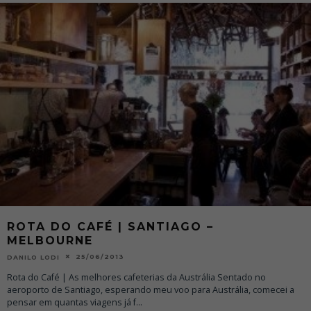
ROTA DO CAFÉ | SANTIAGO –
MELBOURNE
25/06/2013
DANILO LODI
Rota do Café | As melhores cafeterias da Austrália Sentado no
aeroporto de Santiago, esperando meu voo para Austrália, comecei a
pensar em quantas viagens já f
...