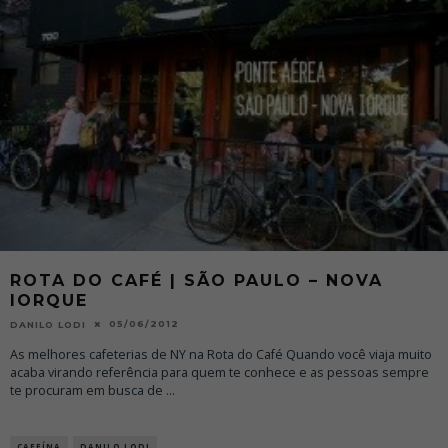
ROTA DO CAFÉ | SÃO PAULO – NOVA
IORQUE
05/06/2012
DANILO LODI
As melhores cafeterias de NY na Rota do Café Quando você viaja muito
acaba virando referência para quem te conhece e as pessoas sempre
te procuram em busca de
...
CAFEÍNA
DANILO LODI