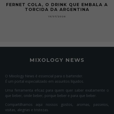
 A
GIBSON: O PICLES QUE MUDOU A
HISTÓRIA DOS MARTINI
15/07/2026
MIXOLOGY NEWS
O Mixology News é essencial para o bartender.
É um portal especializado em assuntos líquidos.
Uma ferramenta eficaz para quem quer saber exatamente o
que beber, onde beber, porque beber e para que beber.
Compartilhamos aqui nossos gostos, aromas, passeios,
visitas, alegrias e tristezas.