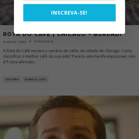
INSCREVA-SE!
ROTA DO CAFÉ | CHICAGO – BURUNDI
11/04/2012
DANILO LODI
A Rota do Café mostra o cenário de cafés da cidade de Chicago. Como
classificar o melhor café da sua vida? Parece uma tarefa impossível, não
é?! Uma afirmativ
...
CAFEÍNA
DANILO LODI