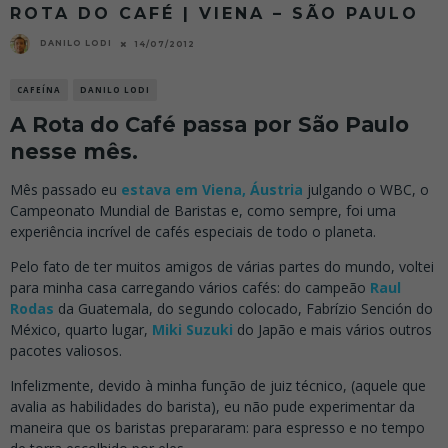
ROTA DO CAFÉ | VIENA – SÃO PAULO
DANILO LODI
14/07/2012
CAFEÍNA
DANILO LODI
A Rota do Café passa por São Paulo
nesse mês.
Mês passado eu
estava em Viena, Áustria
julgando o WBC, o
Campeonato Mundial de Baristas e, como sempre, foi uma
experiência incrível de cafés especiais de todo o planeta.
Pelo fato de ter muitos amigos de várias partes do mundo, voltei
para minha casa carregando vários cafés: do campeão
Raul
Rodas
da Guatemala, do segundo colocado, Fabrízio Sención do
México, quarto lugar,
Miki Suzuki
do Japão e mais vários outros
pacotes valiosos.
Infelizmente, devido à minha função de juiz técnico, (aquele que
avalia as habilidades do barista), eu não pude experimentar da
maneira que os baristas prepararam: para espresso e no tempo