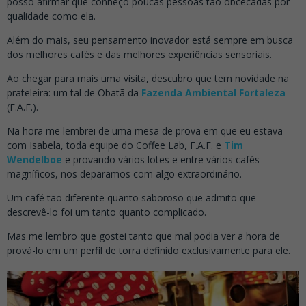
posso afirmar que conheço poucas pessoas tão obcecadas por
qualidade como ela.
Além do mais, seu pensamento inovador está sempre em busca
dos melhores cafés e das melhores experiências sensoriais.
.
Ao chegar para mais uma visita, descubro que tem novidade na
prateleira: um tal de Obatã da
Fazenda Ambiental Fortaleza
(F.A.F.).
Na hora me lembrei de uma mesa de prova em que eu estava
com Isabela, toda equipe do Coffee Lab, F.A.F. e
Tim
Wendelboe
e provando vários lotes e entre vários cafés
magníficos, nos deparamos com algo extraordinário.
Um café tão diferente quanto saboroso que admito que
descrevê-lo foi um tanto quanto complicado.
Mas me lembro que gostei tanto que mal podia ver a hora de
prová-lo em um perfil de torra definido exclusivamente para ele.