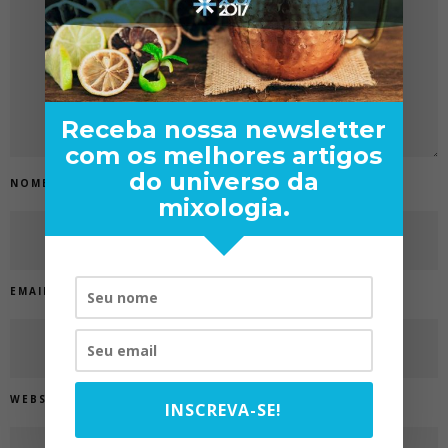
Receba nossa newsletter
com os melhores artigos
do universo da
NOME
*
mixologia.
EMAIL
*
WEBSITE
INSCREVA-SE!