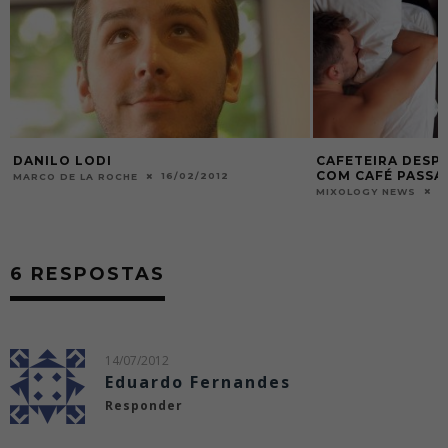
CAFETEIRA DESPERTADOR TE ACORDA
CAFÉ EM ALTA | 
COM CAFÉ PASSADO NA HORA
2
MIXOLOGY NEWS
18/01/2016
MIXOLOGY NEWS
6 RESPOSTAS
14/07/2012
Eduardo Fernandes
Responder