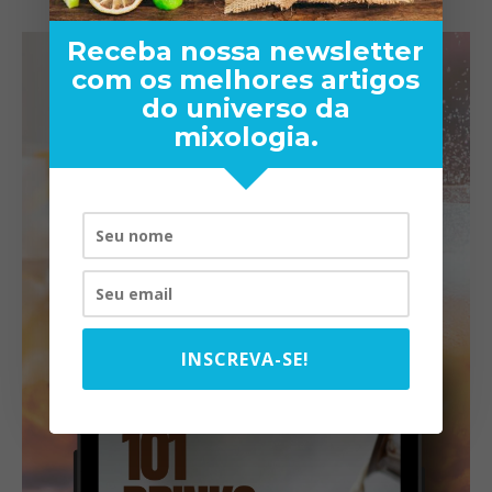
Receba nossa newsletter
com os melhores artigos
do universo da
mixologia.
INSCREVA-SE!