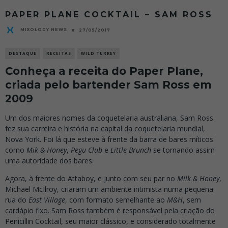
PAPER PLANE COCKTAIL – SAM ROSS
MIXOLOGY NEWS
27/05/2017
DESTAQUE
RECEITAS
WILD TURKEY
Conheça a receita do Paper Plane,
criada pelo bartender Sam Ross em
2009
Um dos maiores nomes da coquetelaria australiana, Sam Ross
fez sua carreira e história na capital da coquetelaria mundial,
Nova York. Foi lá que esteve à frente da barra de bares míticos
como
Mik & Honey
,
Pegu Club
e
Little Brunch
se tornando assim
uma autoridade dos bares.
Agora, à frente do Attaboy, e junto com seu par no
Milk & Honey
,
Michael McIlroy, criaram um ambiente intimista numa pequena
rua do
East Village
, com formato semelhante ao
M&H
, sem
cardápio fixo. Sam Ross também é responsável pela criação do
Penicillin Cocktail, seu maior clássico, e considerado totalmente