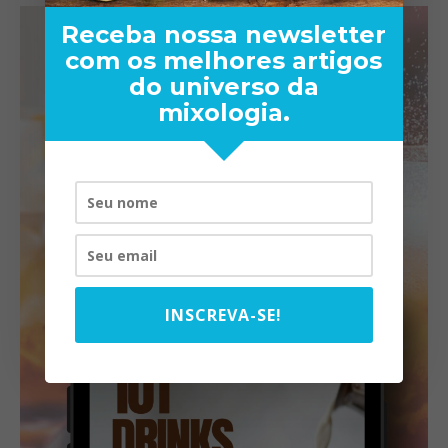
Receba nossa newsletter
com os melhores artigos
do universo da
mixologia.
INSCREVA-SE!