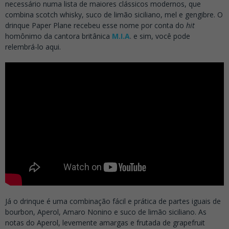
necessário numa lista de maiores clássicos modernos, que
combina scotch whisky, suco de limão siciliano, mel e gengibre. O
drinque Paper Plane recebeu esse nome por conta do
hit
homônimo da cantora britânica
M.I.A
. e sim, você pode
relembrá-lo aqui.
Já o drinque é uma combinação fácil e prática de partes iguais de
bourbon, Aperol, Amaro Nonino e suco de limão siciliano. As
notas do Aperol, levemente amargas e frutada de grapefruit