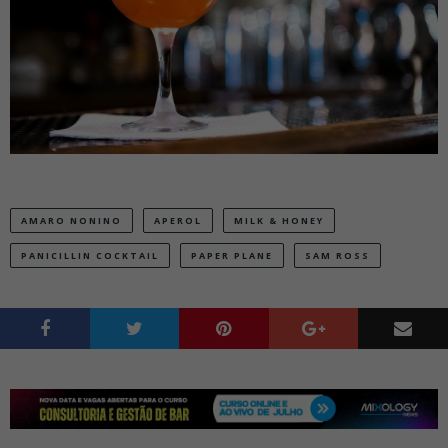
AMARO NONINO
APEROL
MILK & HONEY
PANICILLIN COCKTAIL
PAPER PLANE
SAM ROSS