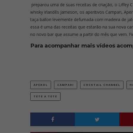
preparou uma de suas receitas de criação, o Liffey 
whisky irlandês Jameson, os aperitivos Campari, Ap
taça ballon levemente defumada com madeira de jat
essa é uma das receitas que estarão na sua nova car
no novo bar que assume a partir do mês que vem. Fiq
Para acompanhar mais vídeos acom
APEROL
CAMPARI
COCKTAIL CHANNEL
H
TETE A TETE