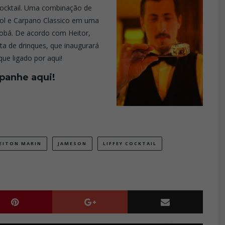
Cocktail. Uma combinação de
erol e Carpano Classico em uma
obá. De acordo com Heitor,
ta de drinques, que inaugurará
ue ligado por aqui!
panhe aqui!
EITON MARIN
JAMESON
LIFFEY COCKTAIL