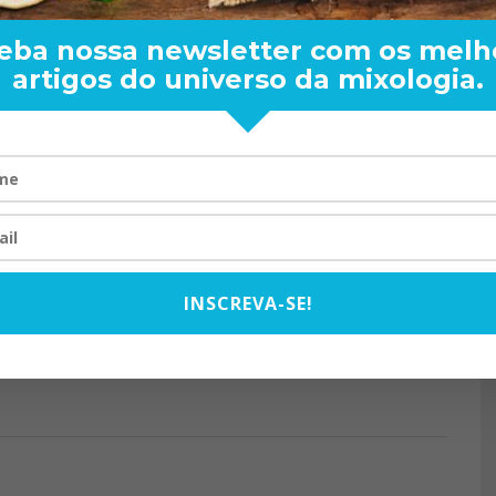
eba nossa newsletter com os melh
artigos do universo da mixologia.
AM
THIAGO TOALHA – CONHEÇA SEU
E S
BARTENDER
EST
21/07/2021
MIXOLOGY NEWS
ELEN
RAND BARTENDER: DE BO
VISTA PARA O MUNDO
20/08/2024
INSCREVA-SE!
06/09/2016