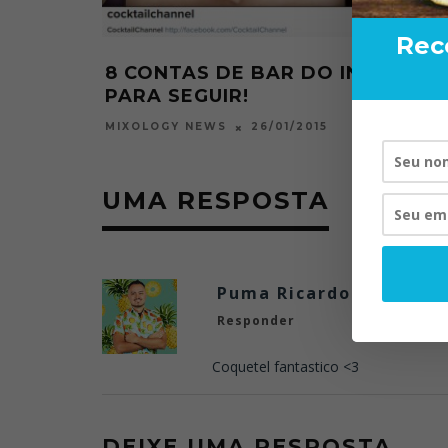
Rec
8 CONTAS DE BAR DO INSTAGR
PARA SEGUIR!
26/01/2015
MIXOLOGY NEWS
UMA RESPOSTA
Puma Ricardo
Responder
Coquetel fantastico <3
DEIXE UMA RESPOSTA