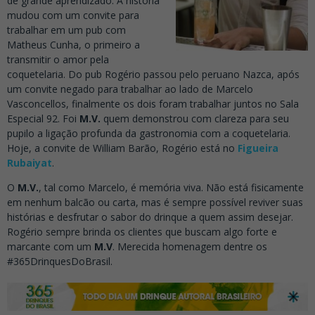
de grande aprendizado. A história
mudou com um convite para
trabalhar em um pub com
Matheus Cunha, o primeiro a
transmitir o amor pela
coquetelaria. Do pub Rogério passou pelo peruano Nazca, após
um convite negado para trabalhar ao lado de Marcelo
Vasconcellos, finalmente os dois foram trabalhar juntos no Sala
Especial 92. Foi
M.V.
quem demonstrou com clareza para seu
pupilo a ligação profunda da gastronomia com a coquetelaria.
Hoje, a convite de William Barão, Rogério está no
Figueira
Rubaiyat
.
O
M.V.
, tal como Marcelo, é memória viva. Não está fisicamente
em nenhum balcão ou carta, mas é sempre possível reviver suas
histórias e desfrutar o sabor do drinque a quem assim desejar.
Rogério sempre brinda os clientes que buscam algo forte e
marcante com um
M.V
. Merecida homenagem dentre os
#365DrinquesDoBrasil.