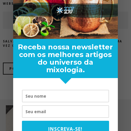
WEBSITE
SALVAR MEUS DADOS NESTE NAVEGADOR PARA A PRÓXIMA
Receba nossa newsletter
VEZ QUE EU COMENTAR.
com os melhores artigos
do universo da
mixologia.
INSCREVA-SE!