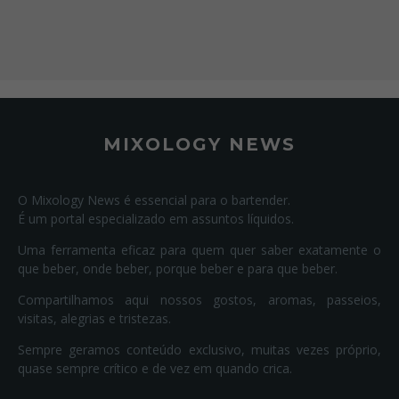
MIXOLOGY NEWS
O Mixology News é essencial para o bartender.
É um portal especializado em assuntos líquidos.
Uma ferramenta eficaz para quem quer saber exatamente o
que beber, onde beber, porque beber e para que beber.
Compartilhamos aqui nossos gostos, aromas, passeios,
visitas, alegrias e tristezas.
Sempre geramos conteúdo exclusivo, muitas vezes próprio,
quase sempre crítico e de vez em quando crica.