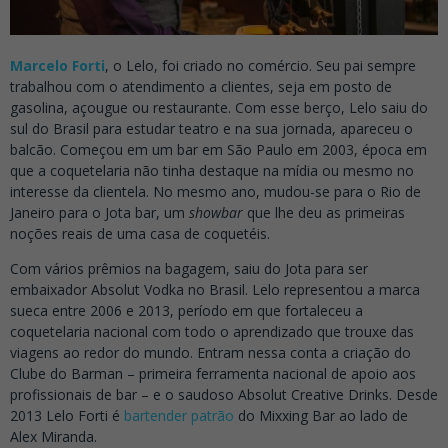
Marcelo Forti
, o Lelo, foi criado no comércio. Seu pai sempre
trabalhou com o atendimento a clientes, seja em posto de
gasolina, açougue ou restaurante. Com esse berço, Lelo saiu do
sul do Brasil para estudar teatro e na sua jornada, apareceu o
balcão. Começou em um bar em São Paulo em 2003, época em
que a coquetelaria não tinha destaque na mídia ou mesmo no
interesse da clientela. No mesmo ano, mudou-se para o Rio de
Janeiro para o Jota bar, um
showbar
que lhe deu as primeiras
noções reais de uma casa de coquetéis.
Com vários prêmios na bagagem, saiu do Jota para ser
embaixador Absolut Vodka no Brasil. Lelo representou a marca
sueca entre 2006 e 2013, período em que fortaleceu a
coquetelaria nacional com todo o aprendizado que trouxe das
viagens ao redor do mundo. Entram nessa conta a criação do
Clube do Barman – primeira ferramenta nacional de apoio aos
profissionais de bar – e o saudoso Absolut Creative Drinks. Desde
2013 Lelo Forti é
bartender patrão
do Mixxing Bar ao lado de
Alex Miranda.