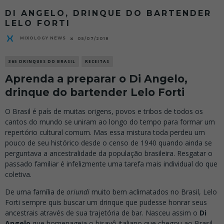
DI ANGELO, DRINQUE DO BARTENDER
LELO FORTI
MIXOLOGY NEWS
05/07/2018
365 DRINQUES DO BRASIL
RECEITAS
Aprenda a preparar o Di Angelo,
drinque do bartender Lelo Forti
O Brasil é país de muitas origens, povos e tribos de todos os
cantos do mundo se uniram ao longo do tempo para formar um
repertório cultural comum. Mas essa mistura toda perdeu um
pouco de seu histórico desde o censo de 1940 quando ainda se
perguntava a ancestralidade da população brasileira. Resgatar o
passado familiar é infelizmente uma tarefa mais individual do que
coletiva.
De uma família de
oriundi
muito bem aclimatados no Brasil, Lelo
Forti sempre quis buscar um drinque que pudesse honrar seus
ancestrais através de sua trajetória de bar. Nasceu assim o
Di
Angelo
que homenageia o bisavô italiano que chegou ao Brasil