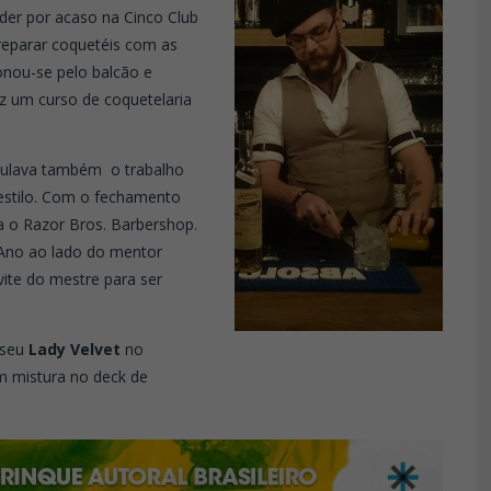
der por acaso na Cinco Club
reparar coquetéis com as
onou-se pelo balcão e
z um curso de coquetelaria
umulava também o trabalho
 estilo. Com o fechamento
ara o Razor Bros. Barbershop.
Ano ao lado do mentor
ite do mestre para ser
 seu
Lady Velvet
no
m mistura no deck de