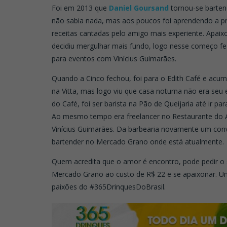
Foi em 2013 que
Daniel Goursand
tornou-se barten
não sabia nada, mas aos poucos foi aprendendo a p
receitas cantadas pelo amigo mais experiente. Apaix
decidiu mergulhar mais fundo, logo nesse começo fe
para eventos com Vinícius Guimarães.
Quando a Cinco fechou, foi para o Edith Café e ac
na Vitta, mas logo viu que casa noturna não era seu
do Café, foi ser barista na Pão de Queijaria até ir p
Ao mesmo tempo era freelancer no Restaurante do 
Vinícius Guimarães. Da barbearia novamente um conv
bartender no Mercado Grano onde está atualmente.
Quem acredita que o amor é encontro, pode pedir o
Mercado Grano ao custo de R$ 22 e se apaixonar. U
paixões do #365DrinquesDoBrasil.