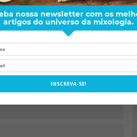
DANIEL GOURSAND
LADY VELVET
eba nossa newsletter com os melh
artigos do universo da mixologia.
 OLIVEIRA – ENTREVISTA
O ABRE DO BAR
EXCLUSIVA
CHARLES BETONEI
JOGO NO BOTEC
07/10/2025
12/09/2025
INSCREVA-SE!
PRÓXIMO ARTIGO
DI ANGELO, DRINQUE DO
BARTENDER LELO FORTI