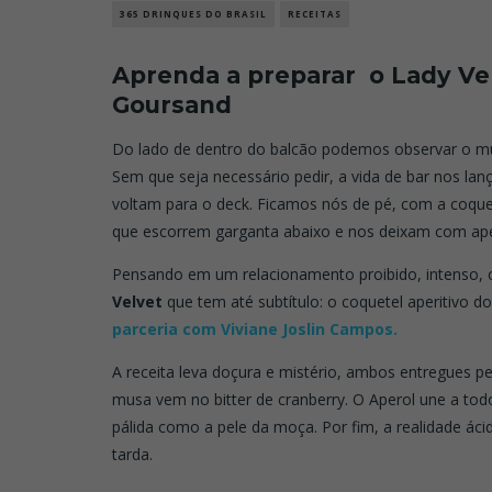
365 DRINQUES DO BRASIL
RECEITAS
Aprenda a preparar o Lady Vel
Goursand
Do lado de dentro do balcão podemos observar o mu
Sem que seja necessário pedir, a vida de bar nos lan
voltam para o deck. Ficamos nós de pé, com a coquete
que escorrem garganta abaixo e nos deixam com ap
Pensando em um relacionamento proibido, intenso, c
Velvet
que tem até subtítulo: o coquetel aperitivo 
parceria com Viviane Joslin Campos.
A receita leva doçura e mistério, ambos entregues 
musa vem no bitter de cranberry. O Aperol une a tod
pálida como a pele da moça. Por fim, a realidade ác
tarda.