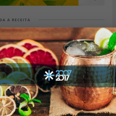
DA A RECEITA
 exceção do bitter e faça um
e para resfriar o drinque.
 três gotas de bitter de