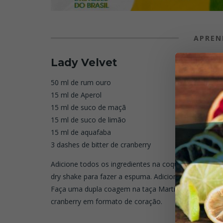
APREN
Lady Velvet
50 ml de rum ouro
15 ml de Aperol
15 ml de suco de maçã
15 ml de suco de limão
15 ml de aquafaba
3 dashes de bitter de cranberry
Adicione todos os ingredientes na coqueteleira, com
dry shake para fazer a espuma. Adicione gelo e mistur
Faça uma dupla coagem na taça Martini e decore com
cranberry em formato de coração.