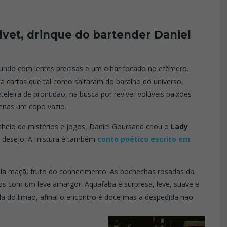
vet, drinque do bartender Daniel
ndo com lentes precisas e um olhar focado no efêmero.
ça cartas que tal como saltaram do baralho do universo,
leira de prontidão, na busca por reviver volúveis paixões
enas um copo vazio.
heio de mistérios e jogos, Daniel Goursand criou o
Lady
do desejo. A mistura é também
conto poético escrito em
pela maçã, fruto do conhecimento. As bochechas rosadas da
os com um leve amargor. Aquafaba é surpresa, leve, suave e
ida do limão, afinal o encontro é doce mas a despedida não