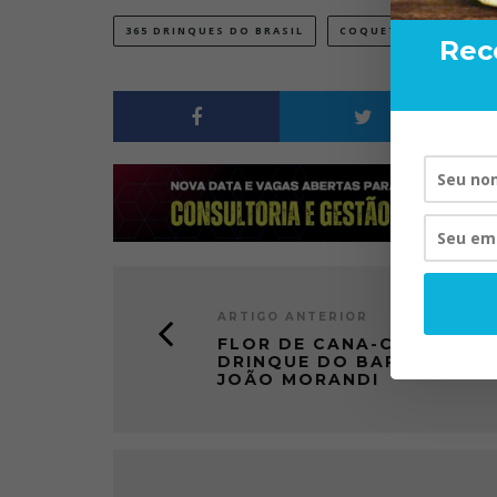
365 DRINQUES DO BRASIL
COQUETEL DO DESEJO
Rec
RAND BARTENDER: DE BOA
TOM
VISTA PARA O MUNDO
20/08/2024
ARTIGO ANTERIOR
FLOR DE CANA-CAIANA,
DRINQUE DO BARTENDER
JOÃO MORANDI