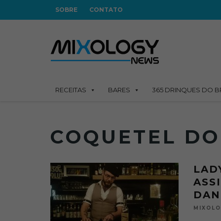
SOBRE
CONTATO
RECEITAS
BARES
365 DRINQUES DO B
COQUETEL DO
LAD
ASS
DAN
MIXOL