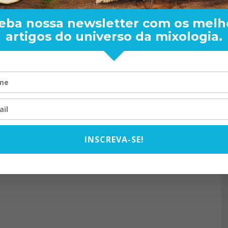
eba nossa newsletter com os melh
artigos do universo da mixologia.
RAND BARTENDER: DE BO
VISTA PARA O MUNDO
20/08/2024
INSCREVA-SE!