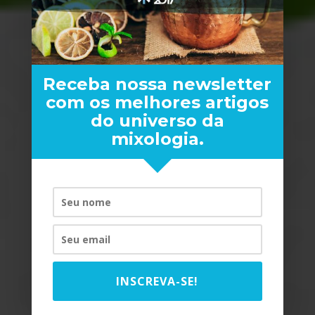
Receba nossa newsletter
com os melhores artigos
do universo da
mixologia.
365 DRINQUES DO BRASIL
INSCREVA-SE!