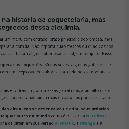
 na história da coquetelaria, mas
egredos dessa alquimia.
arar um menu com entrada, prato principal e sobremesa, mas,
mperar a comida. Não importa quão frescos ou quão cozidos
contas, faltará algum sabor especial, algum tempero. É isso.
mperar os coquetéis.
Muitas vezes, algumas gotas desse
a em uma explosão de sabores, trazendo notas aromáticas
ionais e o Brasil importou essas garrafinhas a um alto custo,
geral, aumentando ainda mais o custo das poucas restantes.
bidas alcoólicas se desenvolveu e criou seus próprios
qualquer outro no mundo
como é o caso da
NIB Bitter
,
oria de bitter, em sua versão
Aromatic
, a
Orange
e a