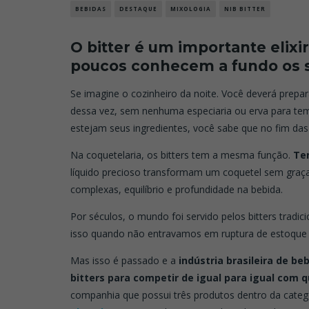
BEBIDAS
DESTAQUE
MIXOLOGIA
NIB BITTER
O bitter é um importante elixir
poucos conhecem a fundo os s
Se imagine o cozinheiro da noite. Você deverá prep
dessa vez, sem nenhuma especiaria ou erva para te
estejam seus ingredientes, você sabe que no fim das 
Na coquetelaria, os bitters tem a mesma função.
Te
líquido precioso transformam um coquetel sem graç
complexas, equilíbrio e profundidade na bebida.
Por séculos, o mundo foi servido pelos bitters tradic
isso quando não entravamos em ruptura de estoque 
Mas isso é passado e a
indústria brasileira de be
bitters para competir de igual para igual com 
companhia que possui três produtos dentro da categ