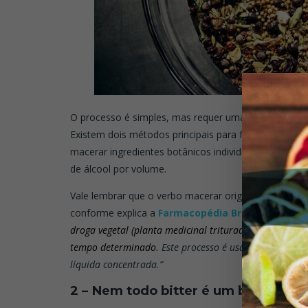
O processo é simples, mas requer uma grande experiê
Existem dois métodos principais para fazer bitters: 
macerar ingredientes botânicos individuais e depois
de álcool por volume.
Vale lembrar que o verbo macerar originalmente não 
conforme explica a
Farmacopédia Brasileira
:
“mace
droga vegetal (planta medicinal triturada, rasurada 
tempo determinado
. Este processo é usado para extra
líquida concentrada.”
2 – Nem todo bitter é um bitter, mas