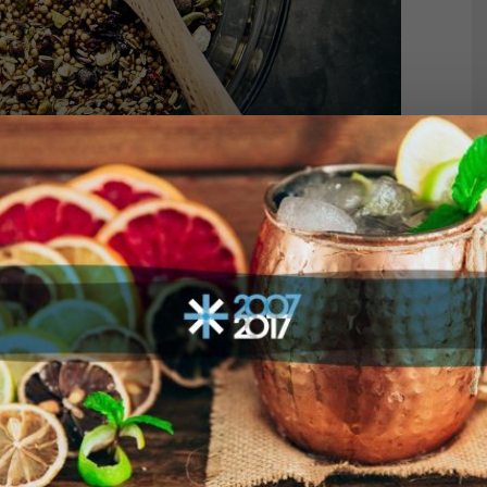
ncia no domínio dos botânicos e principal, leva tempo.
macerar uma mistura de ingredientes botânicos em álcool ou
 misturar os extratos. Os bitters podem conter de 20% a 50%
tem nada a ver com “macerar limão para caipirinha” e sim
rar é um processo extrativo que envolve
a imersão de uma
ou pulverizada) em um solvente apropriado por um período de
ir os princípios ativos da planta, resultando numa preparação
 todo bitter é um bitter.