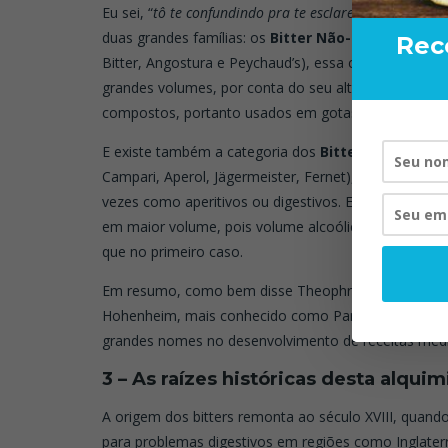
Eu sei, “
tô te confundindo pra te esclarecer”. Basicame
duas grandes famílias: os
Bitter Não-Potáveis ou C
Rec
Bitter, Angostura e Peychaud’s), essa categoria não
grandes volumes, por conta do seu alto volume alcoó
compostos, portanto usados em gotas ou dashes ap
E existe também a categoria dos
Bitter Potáveis o
Campari, Aperol, Jägermeister, Fernet), consumidos
vezes como aperitivos ou digestivos. Essa categoria
em maior volume, pois volume alcoólico e concent
que no primeiro caso.
Em resumo, como bem disse Theophrastus Philippu
Hohenheim, mais conhecido como Paracelso, médic
grandes nomes no desenvolvimento de receitas medic
3 – As raízes históricas desta alquim
A origem dos bitters remonta ao século XVIII, quand
para problemas digestivos em regiões como Inglater