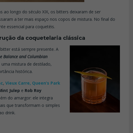
ao longo do século XIX, os bitters deixaram de ser
ssaram a ter mais espaço nos copos de mistura. No final do
te essencial para coquetéis.
rução da coquetelaria clássica
bitter está sempre presente. A
e Balance and Columbian
uma mistura de destilado,
rtância histórica.
ac
,
Vieux Carre,
Queen’s Park
Mint Julep
e
Rob Roy
lém do amargor: ele integra
ais que transformam o simples
ao drink.