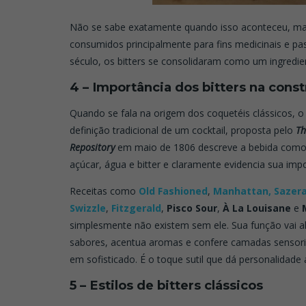
Não se sabe exatamente quando isso aconteceu, mas 
consumidos principalmente para fins medicinais e pa
século, os bitters se consolidaram como um ingredien
4 – Importância dos bitters na const
Quando se fala na origem dos coquetéis clássicos, o 
definição tradicional de um cocktail, proposta pelo
Th
Repository
em maio de 1806 descreve a bebida como 
açúcar, água e bitter e claramente evidencia sua impo
Receitas como
Old Fashioned
,
Manhattan,
Sazer
Swizzle
,
Fitzgerald
,
Pisco Sour
,
À La Louisane
e
simplesmente não existem sem ele. Sua função vai a
sabores, acentua aromas e confere camadas sensori
em sofisticado. É o toque sutil que dá personalidade 
5 – Estilos de bitters clássicos