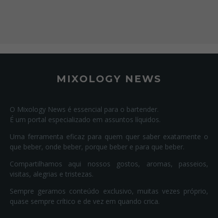
MIXOLOGY NEWS
O Mixology News é essencial para o bartender.
É um portal especializado em assuntos líquidos.
Uma ferramenta eficaz para quem quer saber exatamente o
que beber, onde beber, porque beber e para que beber.
Compartilhamos aqui nossos gostos, aromas, passeios,
visitas, alegrias e tristezas.
Sempre geramos conteúdo exclusivo, muitas vezes próprio,
quase sempre crítico e de vez em quando crica.