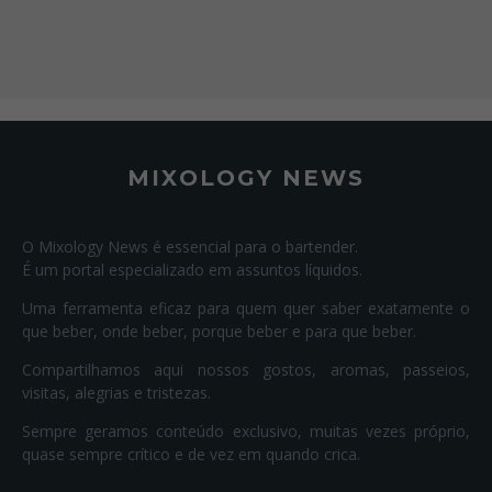
MIXOLOGY NEWS
O Mixology News é essencial para o bartender.
É um portal especializado em assuntos líquidos.
Uma ferramenta eficaz para quem quer saber exatamente o
que beber, onde beber, porque beber e para que beber.
Compartilhamos aqui nossos gostos, aromas, passeios,
visitas, alegrias e tristezas.
Sempre geramos conteúdo exclusivo, muitas vezes próprio,
quase sempre crítico e de vez em quando crica.