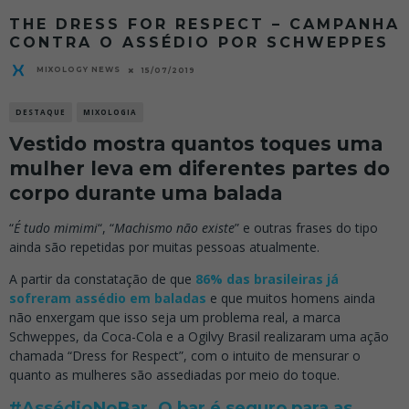
THE DRESS FOR RESPECT – CAMPANHA
CONTRA O ASSÉDIO POR SCHWEPPES
MIXOLOGY NEWS
15/07/2019
DESTAQUE
MIXOLOGIA
Vestido mostra quantos toques uma
mulher leva em diferentes partes do
corpo durante uma balada
“
É tudo mimimi
“, “
Machismo não existe
” e outras frases do tipo
ainda são repetidas por muitas pessoas atualmente.
A partir da constatação de que
86% das brasileiras já
sofreram assédio em baladas
e que muitos homens ainda
não enxergam que isso seja um problema real, a marca
Schweppes, da Coca-Cola e a Ogilvy Brasil realizaram uma ação
chamada “Dress for Respect”, com o intuito de mensurar o
quanto as mulheres são assediadas por meio do toque.
#AssédioNoBar. O bar é seguro para as