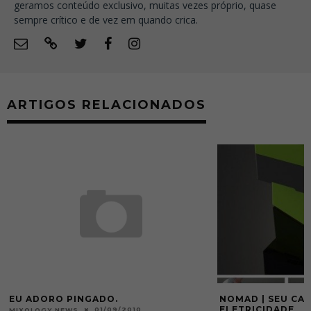
geramos conteúdo exclusivo, muitas vezes próprio, quase
sempre crítico e de vez em quando crica.
ARTIGOS RELACIONADOS
NOMAD | SEU CAFÉ SEM GASTAR
ROTA DO CAFÉ | 
ELETRICIDADE
01/0
DANILO LODI