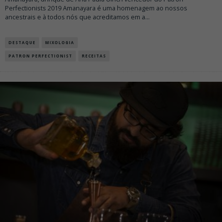
Perfectionists 2019 Amanayara é uma homenagem ao nossos
ancestrais e à todos nós que acreditamos em a
...
DESTAQUE
MIXOLOGIA
PATRON PERFECTIONIST
RECEITAS