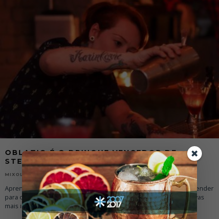
OBLATIO É O DRINQUE VENCEDOR DE
STEPHANIE MARINKOVIC
05/12/2017
MIXOLOGY NEWS
Aprenda a preparar o Oblatio, drinque campeão que levará a bartender
para o México O Dia de los Muertos é uma das datas comemorativas
mais importantes do Méxic
...