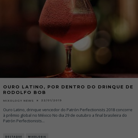
OURO LATINO, POR DENTRO DO DRINQUE DE
RODOLFO BOB
22/01/2019
MIXOLOGY NEWS
Ouro Latino, drinque vencedor do Patrón Perfectionists 2018 concorre
à prêmio global no México No dia 29 de outubro a final brasileira do
Patrón Perfectionists
...
DESTAQUE
MIXOLOGIA