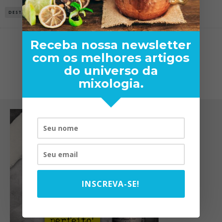
DESTAQUE
PATRON PERFECTIONIST
RECEITAS
Receba nossa newsletter
com os melhores artigos
SEM MAIS ARTIGOS
do universo da
mixologia.
INSCREVA-SE!