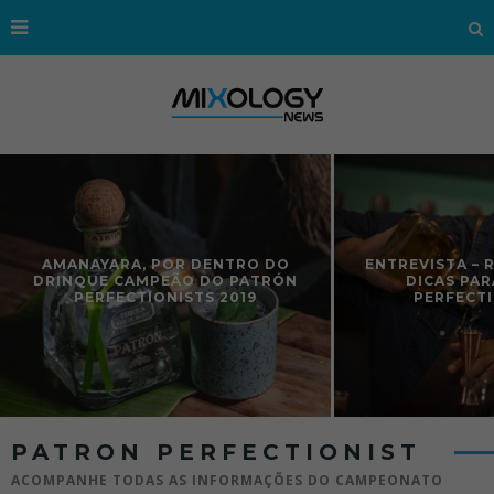
ENTREVISTA – RODOLFO BOB DÁ
PARTICIP
DICAS PARA O PATRON
PERFECTI
PERFECTIONIST 2019
PATRON PERFECTIONIST
ACOMPANHE TODAS AS INFORMAÇÕES DO CAMPEONATO