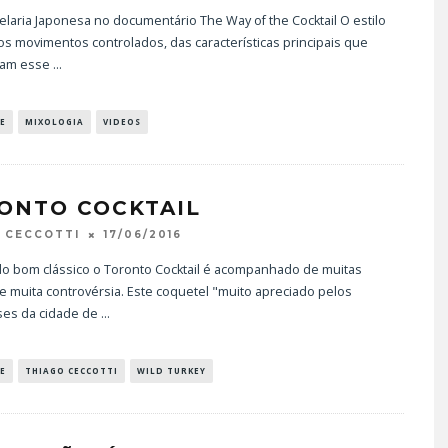
laria Japonesa no documentário The Way of the Cocktail O estilo
s movimentos controlados, das características principais que
nam esse
...
E
MIXOLOGIA
VIDEOS
ONTO COCKTAIL
17/06/2016
 CECCOTTI
o bom clássico o Toronto Cocktail é acompanhado de muitas
 e muita controvérsia. Este coquetel "muito apreciado pelos
es da cidade de
...
E
THIAGO CECCOTTI
WILD TURKEY