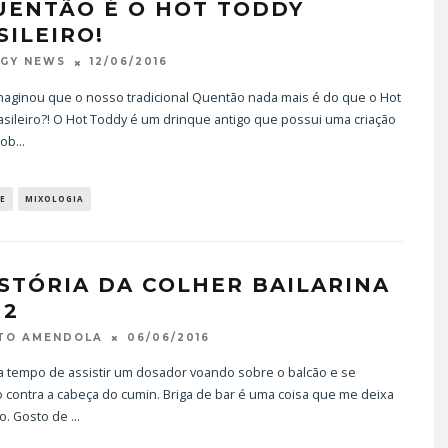
UENTÃO É O HOT TODDY
SILEIRO!
12/06/2016
OGY NEWS
imaginou que o nosso tradicional Quentão nada mais é do que o Hot
sileiro?! O Hot Toddy é um drinque antigo que possui uma criação
 ob
...
ARTENDER: DE BOA
TOM OLIVEIRA – ENTRE
A PARA O MUNDO
EXCLUSIVA
E
MIXOLOGIA
20/08/2024
07/10/2025
ISTÓRIA DA COLHER BAILARINA
 2
06/06/2016
RTO AMENDOLA
a tempo de assistir um dosador voando sobre o balcão e se
 contra a cabeça do cumin. Briga de bar é uma coisa que me deixa
o. Gosto de
...