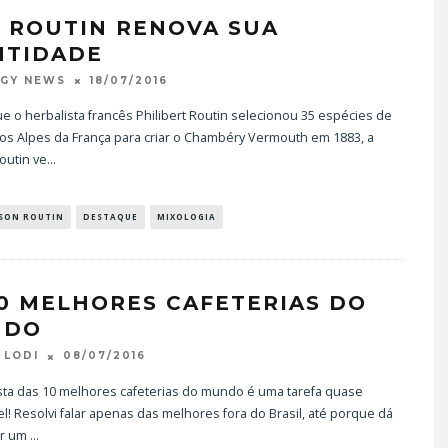
3 ROUTIN RENOVA SUA
NTIDADE
18/07/2016
OGY NEWS
 o herbalista francês Philibert Routin selecionou 35 espécies de
dos Alpes da França para criar o Chambéry Vermouth em 1883, a
outin ve
...
ISON ROUTIN
DESTAQUE
MIXOLOGIA
10 MELHORES CAFETERIAS DO
NDO
08/07/2016
 LODI
ista das 10 melhores cafeterias do mundo é uma tarefa quase
l! Resolvi falar apenas das melhores fora do Brasil, até porque dá
er um
...