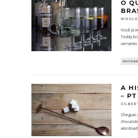
O Q
BRA
MIXOL
Você já 
Toddy bra
um tanto
RAND B
VIST
DESTAQU
A H
– PT
GILBE
Cheguei 
chocando
atordoad