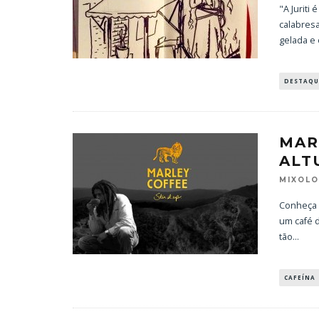
"A Juriti
calabresa
gelada e
DESTAQU
MAR
ALT
MIXOL
Conheça o
um café d
tão
...
CAFEÍNA