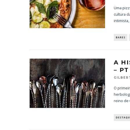
Uma pizz
cultura d
intimista,
BARES
A H
– PT
GILBE
O primeir
herbologi
reino de
DESTAQU