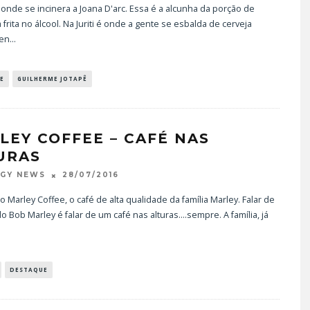
 é onde se incinera a Joana D'arc. Essa é a alcunha da porção de
 frita no álcool. Na Juriti é onde a gente se esbalda de cerveja
 en
...
E
GUILHERME JOTAPÊ
LEY COFFEE – CAFÉ NAS
URAS
28/07/2016
OGY NEWS
 Marley Coffee, o café de alta qualidade da família Marley. Falar de
o Bob Marley é falar de um café nas alturas....sempre. A família, já
DESTAQUE