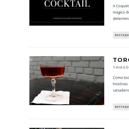
A Coquete
mágico do
determi
DESTAQU
TOR
THIAGO
Como tod
histórias
canadens
DESTAQU