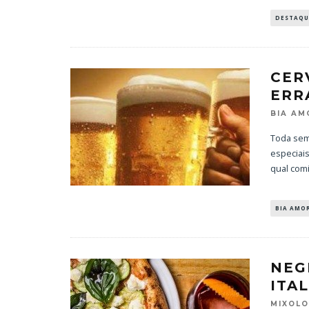
DESTAQU
CER
ERR
BIA AM
Toda sem
especiais
qual com
BIA AMO
NEG
ITA
MIXOL