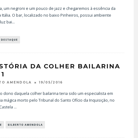
a, um negroni e um pouco de jazz e chegaremos à essência da
a Itália. O bar, localizado no baixo Pinheiros, possui ambiente
 luz bai
...
DESTAQUE
ISTÓRIA DA COLHER BAILARINA
 1
19/05/2016
RTO AMENDOLA
o dono daquela colher bailarina teria sido um especialista em
a mágica morto pelo Tribunal do Santo Ofício da Inquisição, no
 Castela
...
E
GILBERTO AMENDOLA