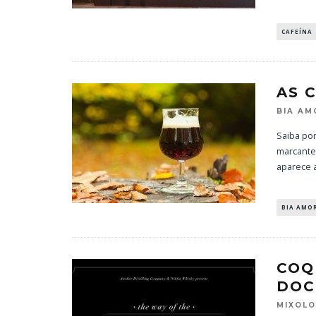
CAFEÍNA
AS 
BIA AM
Saiba po
marcante 
aparece 
BIA AMO
COQ
DOC
MIXOL