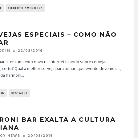
E
GILBERTO AMENDOLA
VEJAS ESPECIAIS – COMO NÃO
AR
22/05/2016
ORIM
ana tem um texto novo na internet falando sobre cervejas
, certo? Qual a melhor cerveja para tomar, que evento devemos ir,
ida harmoni
...
RIM
DESTAQUE
RONI BAR EXALTA A CULTURA
LIANA
20/05/2016
OGY NEWS