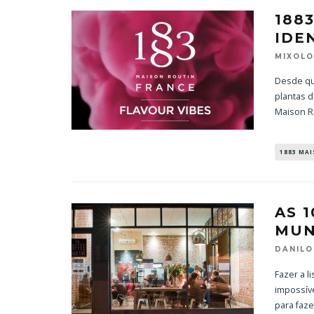
188
IDE
MIXOL
Desde que
plantas 
Maison R
1883 MA
AS 
MU
DANILO
Fazer a l
impossíve
para faz