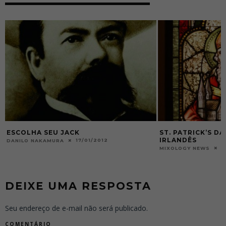
ST. PATRICK’S DAY, O DIA DO ORGULHO
DESMISTIFICAND
IRLANDÊS
DE CARVALHO, A
15/03/2017
0
MIXOLOGY NEWS
MIXOLOGY NEWS
DEIXE UMA RESPOSTA
Seu endereço de e-mail não será publicado.
COMENTÁRIO