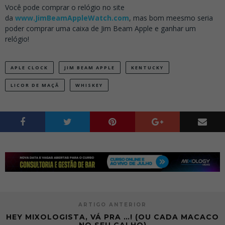
Você pode comprar o relógio no site
da
www.JimBeamAppleWatch.com
, mas bom meesmo seria
poder comprar uma caixa de Jim Beam Apple e ganhar um
relógio!
APLE CLOCK
JIM BEAM APPLE
KENTUCKY
LICOR DE MAÇÃ
WHISKEY
ARTIGO ANTERIOR
HEY MIXOLOGISTA, VÁ PRA …! (OU CADA MACACO