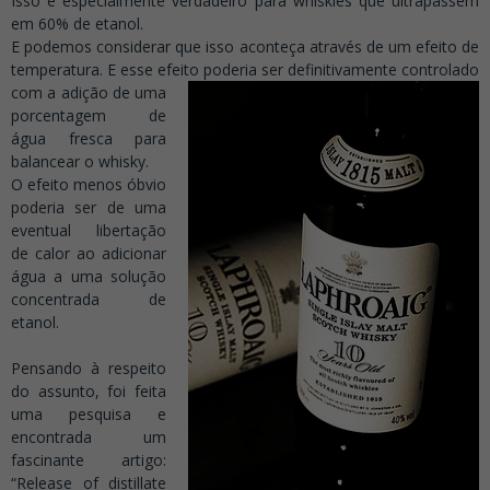
Isso é especialmente verdadeiro para whiskies que ultrapassem
em 60% de etanol.
E podemos considerar que isso aconteça através de um efeito de
temperatura. E esse efeito poderia ser definiti
vamente controlado
com a adição de uma
porcentagem de
água fresca para
balancear o whisky.
O efeito menos óbvio
poderia ser de uma
eventual libertação
de calor ao adicionar
água a uma solução
concentrada de
etanol.
.
Pensando à respeito
do assunto, foi feita
uma pesquisa e
encontrada um
fascinante artigo:
“Release of distillate