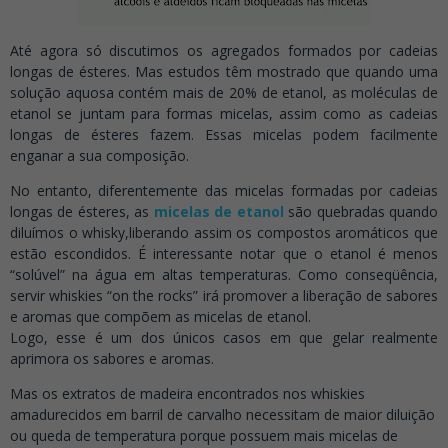
Até agora só discutimos os agregados formados por cadeias
longas de ésteres. Mas estudos têm mostrado que quando uma
solução aquosa contém mais de 20% de etanol, as moléculas de
etanol se juntam para formas micelas, assim como as cadeias
longas de ésteres fazem. Essas micelas podem facilmente
enganar a sua composição.
No entanto, diferentemente das micelas formadas por cadeias
longas de ésteres, as
micelas de etanol
são quebradas quando
diluímos o whisky,liberando assim os compostos aromáticos que
estão escondidos. É interessante notar que o etanol é menos
“solúvel” na água em altas temperaturas. Como conseqüência,
servir whiskies “on the rocks” irá promover a liberação de sabores
e aromas que compõem as micelas de etanol.
Logo, esse é um dos únicos casos em que gelar realmente
aprimora os sabores e aromas.
Mas os extratos de madeira encontrados nos whiskies
amadurecidos em barril de carvalho necessitam de maior diluição
ou queda de temperatura porque possuem mais micelas de