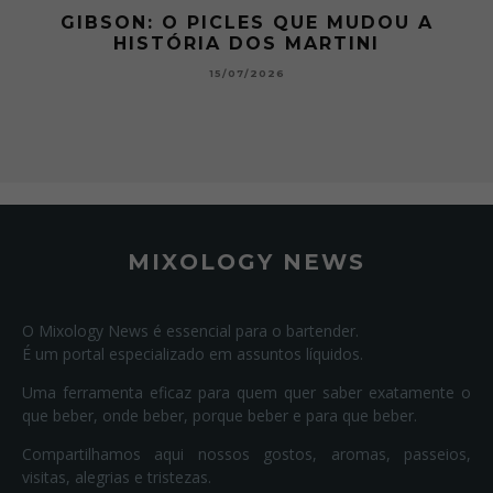
 A
GIBSON: O PICLES QUE MUDOU A
HISTÓRIA DOS MARTINI
15/07/2026
MIXOLOGY NEWS
O Mixology News é essencial para o bartender.
É um portal especializado em assuntos líquidos.
Uma ferramenta eficaz para quem quer saber exatamente o
que beber, onde beber, porque beber e para que beber.
Compartilhamos aqui nossos gostos, aromas, passeios,
visitas, alegrias e tristezas.