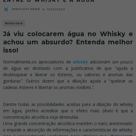
ENTRE O WHISKY E A ÁGUA
MIXOLOGY NEWS
13/12/2007
MIXOLOGIA
Já viu colocarem água no Whisky e
achou um absurdo? Entenda melhor
isso!
Normalmente,os apreciadores de
whisky
adicionam um pouco
de água ao destilado com a justificativa de que “ajuda a
desbloquear e liberar os ésteres, ou sabores e aromas das
gorduras”. Outros dizem que a diluição ajuda a “quebrar as
cadeias ésteres e libertar os aromas voláteis.”.
.
Dentre todas as possibilidades aceitas para a diluição do whisky
em água, prefiro acreditar que o efeito mais óbvio é que a
concentração alcoólica seja diminuída.
Uma grande concentração alcoólica mantém o nariz anestesiado
e impede a absorção de informações e características do whisky.