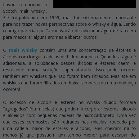
flavour compounds in
Scotch malt whisky”.
Ele foi publicado em 1999, mas foi extremamente importante
para nos trazer novas perspectivas sobre o whisky e água. Lendo
o artigo parecia que “a motivação de adicionar água de fato era
para mascarar alguns aromas e libertar outros”.
.
O
malt whisky
contém uma alta concentração de ésteres e
álcoois com longas cadeias de hidrocarboneto. Quando a água é
adicionada, a solubilidade desses álcoois e ésteres caem, e
resultando numa solução supersaturada. Isso pode ocorrer
também em whiskies que não foram bem filtrados. Mas até em
whiskies que foram filtrados em baixa temperatura uma mudança
ocorrerá.
.
O excesso de álcoois e ésteres no whisky diluído formará
“agregados” (ou micelas) que podem incorporar ésteres, álcoois
e aldeídos com pequenas cadeias de hidrocarboneto. Uma vez
que esses compostos são retirados nas micelas, rodeado por
uma cadeia maior de ésteres e álcoois, eles cheiram muito
menos já que possuem um tempo menor para escapar do