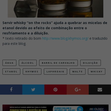
Servir whisky “on the rocks” ajuda a quebrar as micelas de
etanol devido ao efeito de combinação entre o
resfriamento e a diluição.
* texto retirado do bom
http://www.blog.khymos.org/
e traduzido
para este blog.
ÁGUA
ÁLCOOL
BARRIL DE CARVALHO
DILUIÇÃO
ETANOL
KHYMOS
LAPHROAIG
MALTE
WHISKY