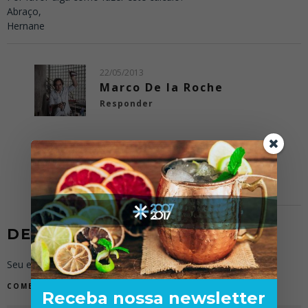
Abraço,
Hernane
22/05/2013
Marco De la Roche
Responder
Oi Hernane,
Eu tb coloco um pouco de agua no meu whisky…algo
como 1/3.
Não entendi a sua duvida, desculpe..
DEIXE UMA RESPOSTA
Seu endereço de e-mail não será publicado.
COMENTÁRIO
Receba nossa newsletter