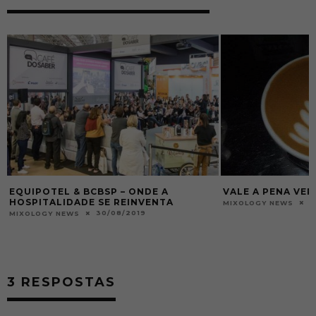
EQUIPOTEL & BCBSP – ONDE A
VALE A PENA VER
HOSPITALIDADE SE REINVENTA
0
MIXOLOGY NEWS
30/08/2019
MIXOLOGY NEWS
3 RESPOSTAS