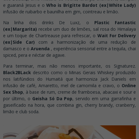
e guaraná Jesus e o
Who is Brigitte Bardot (ex|White Lady)
infusão de ruibarbo e baunilha em gim, cointreau e limão.
Na linha dos drinks De Luxz, o
Plastic Fantastic
(ex|Margarita)
recebe um duo de limões, sal rosa do Himalaya
e um toque de Chartreause para refrescar, o
Wait For Delivery
(ex|Side Car)
com a harmonização de uma redução de
damasco e o
Aruenda
, experiência sensorial entre a tequila, chai
spiced, pera e néctar de agave.
Para terminar, mas não menos importante, os Signaturez.
Black2BLack
descrito como o Minas Gerais Whiskey produzido
nos latifúndios do Humaitá que harmoniza Jack Daniels em
infusão de café, Amaretto, mel de camomila e cravo, o
Online
Sex Shop
, à base de rum, creme de framboesa, abacaxi e sour e
por último, o
Geisha Só Da Pop
, servido em uma garrafinha e
gaseificado na hora, que combina gin, cherry brandy, cranberry,
limão e club soda.