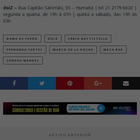
doiZ –
Rua Capitão Salomão, 55 – Humaitá | tel 21 2179 6620 |
segunda a quarta, de 19h à 01h | quinta a sábado, das 19h às
03h
DAMA DE FERRO
DOIZ
FÁBIO BATTISTELLA
FERNANDA FARTES
MARCO DE LA ROCHE
MEZA BAR
SANDRA MENDES
ARTIGO ANTERIOR