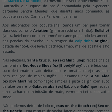
de
Marco De la Roche
, eu mesmo por sinal e novamente Fábio
Battistella e a equipe do bar é comandada pela experiente
bartender Sandra Mendes, que durante anos comandou as
coqueteleiras do Dama de Ferro em Ipanema.
Aos aficionados por coquetelaria, temos um bar para tomar
clássicos como o
Aviation
(gin, maraschino e limão),
Bullshot
(vodka ketel one com consommé de carne preparado lentamente
nas panelas da cozinha) e o resgate da
caipirinha
original
,
datada de 1554, que levava cachaça, limão, mel de abelha e alho
assado.
Nas releituras,
Santa Cruz Julep (ex|Mint Julep)
recebe chá de
camomila e
RedHouse Blues (ex|BloodyMary)
que é feito com
suco de tomate assado defumado e tomates cerejas assados
com redução de molho inglês. Passamos pelo
Aloe Aloe
(ex|Dry Martini
) combinação simples e justa de gin com suco
de aloe vera e o
Galaderraba (ex|Rabo de Galo)
que recebe
uma cachaça com infusão de mate, vermouth tinto, abacaxi e
limão.
Não podemos deixar de lado o
Jesus on the Beach (ex|Sex on
the Beach)
, uma mistura de vodka, laranja, chambord, campari