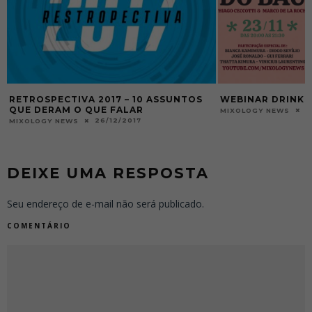
WEBINAR DRINKS DO BAÚ – 23/11
BARTALKS #4 – 
STEPHANIE MARI
22/11/2020
MIXOLOGY NEWS
0
MIXOLOGY NEWS
DEIXE UMA RESPOSTA
Seu endereço de e-mail não será publicado.
COMENTÁRIO