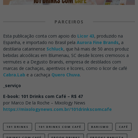
PARCEIROS
Esta publicação conta com apoio do
Licor 43
, produzido na
Espanha, e importado no Brasil pela
Aurora Fine Brands
,
a
destilaria catarinense
Schluck
, que há mais de 50 anos produz
bebidas alcoólicas em Blumenau, SC desde licores cremosos a
vermutes e a Degusto Brands, empresa de destilados com
marcas de cachaças, aperitivos e licores, como o licor de café
Cabra.Lab
e a cachaça
Quero Chuva
.
_serviço
E-book: 101 Drinks com Café – R$ 47
por Marco De la Roche – Mixology News
https://mixologynews.com.br/101drinkscomcafe
101 DRINKS
101 DRINKS COM CAFÉ
BARISMO
CAFÉ
DRINKS COM CAFÉ
EBOOK DRINKS
EBOOKS BARISTA