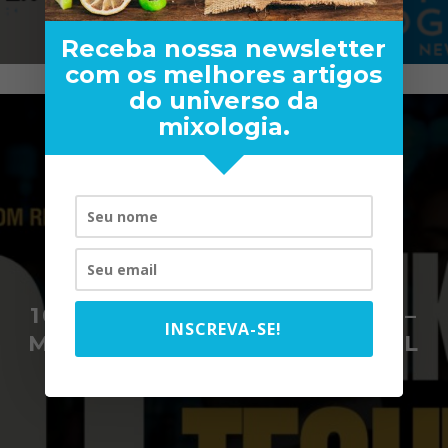
Receba nossa newsletter
com os melhores artigos
do universo da
mixologia.
101 DRINKS COM TEQUILA –
INSCREVA-SE!
MUITO ALÉM DO SHOT, SAL
E LIMÃO