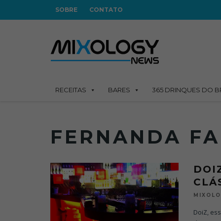
SOBRE
CONTATO
RECEITAS
BARES
365 DRINQUES DO B
FERNANDA FA
DOI
CLÁ
MIXOL
DoiZ, es