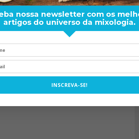
eba nossa newsletter com os melh
artigos do universo da mixologia.
RAND BARTENDER: DE BO
VISTA PARA O MUNDO
20/08/2024
INSCREVA-SE!