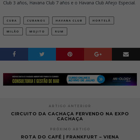
Club 3 años, Havana Club 7 años e o Havana Club Añejo Especial.
CUBA
CUBANOS
HAVANA CLUB
HORTELÃ
MILÃO
MOJITO
RUM
ARTIGO ANTERIOR
CIRCUITO DA CACHAÇA FERVENDO NA EXPO
CACHAÇA
PRÓXIMO ARTIGO
ROTA DO CAFÉ | FRANKFURT – VIENA