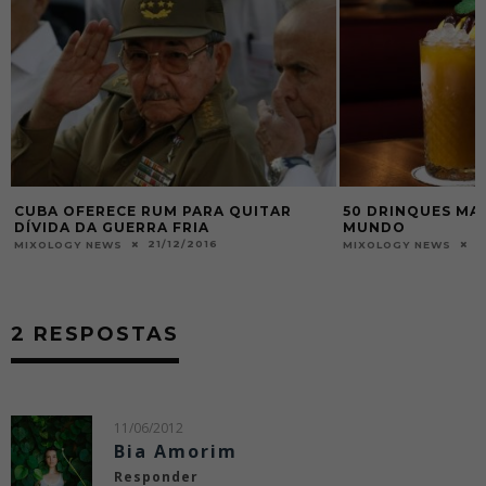
50 DRINQUES MAIS POPULARES DO
DAIQUIRI, O CLÁ
MUNDO
ESTÁ VOLTANDO
05/01/2018
0
MIXOLOGY NEWS
MIXOLOGY NEWS
2 RESPOSTAS
11/06/2012
Bia Amorim
Responder