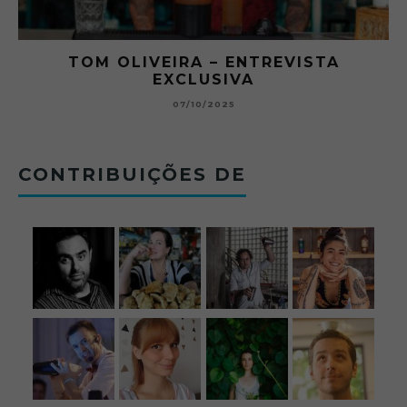
TOM OLIVEIRA – ENTREVISTA
O A
EXCLUSIVA
BETONE
07/10/2025
CONTRIBUIÇÕES DE