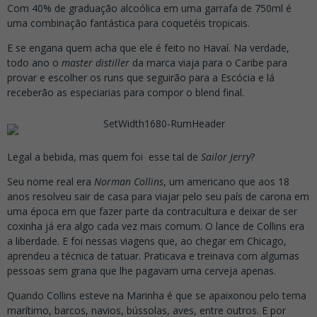
Com 40% de graduação alcoólica em uma garrafa de 750ml é
uma combinação fantástica para coquetéis tropicais.
E se engana quem acha que ele é feito no Havaí. Na verdade,
todo ano o
master distiller
da marca viaja para o Caribe para
provar e escolher os runs que seguirão para a Escócia e lá
receberão as especiarias para compor o blend final.
Legal a bebida, mas quem foi esse tal de
Sailor Jerry
?
Seu nome real era
Norman Collins
, um americano que aos 18
anos resolveu sair de casa para viajar pelo seu país de carona em
uma época em que fazer parte da contracultura e deixar de ser
coxinha já era algo cada vez mais comum. O lance de Collins era
a liberdade. E foi nessas viagens que, ao chegar em Chicago,
aprendeu a técnica de tatuar. Praticava e treinava com algumas
pessoas sem grana que lhe pagavam uma cerveja apenas.
Quando Collins esteve na Marinha é que se apaixonou pelo tema
marítimo, barcos, navios, bússolas, aves, entre outros. E por