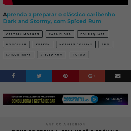
A
prenda a preparar o clássico caribenho
Dark and Stormy, com Spiced Rum
CAPTAIN MORGAN
CASA FLORA
FOURSQUARE
HONOLULU
KRAKEN
NORMAN COLLINS
RUM
SAILOR JERRY
SPICED RUM
TATOO
ARTIGO ANTERIOR