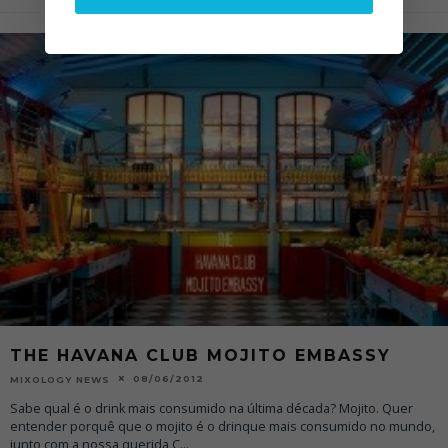
THE HAVANA CLUB MOJITO EMBASSY
08/06/2012
MIXOLOGY NEWS
Sabe qual é o drink mais consumido na última década? Mojito. Quer
entender porquê que o mojito é o drinque mais consumido no mundo,
junto com a nossa querida C
...