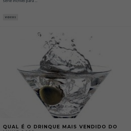
série incrível para
...
VIDEOS
QUAL É O DRINQUE MAIS VENDIDO DO