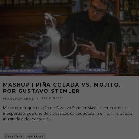
MASHUP | PIÑA COLADA VS. MOJITO,
POR GUSTAVO STEMLER
25/10/2017
MIXOLOGY NEWS
Mashup, drinque criação de Gustavo Stemler Mashup é um drinque
inesperado, que une dois clássicos da coquetelaria em uma proposta
inusitada e deliciosa. A c
...
DESTAQUE
RECEITAS