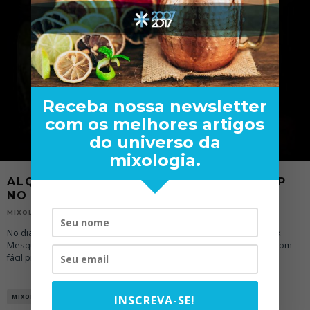
Receba nossa newsletter
com os melhores artigos
do universo da
mixologia.
ALQUIMIA DOS DRINQUES | WORKSHOP
NO RJ
30/07/2012
MIXOLOGY NEWS
No dia 1 de agosto, quarta feira às 18:30, o mixologista carioca Alex
Mesquita vai ministrar um workshop de preparação de drinques com
fácil preparo chamado Alq
...
INSCREVA-SE!
MIXOLOGIA