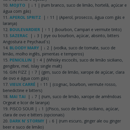
MOJITO
| ↓ 1 | (rum branco, suco de limão, hortelã, açúcar e
água com gás)
APEROL SPRITZ
| ↑ 11 | (Aperol, prosecco, água com gás e
laranja)
BOULEVARDIER
| ↑ 1 | (bourbon, Campari e vermute tinto)
SAZERAC
| ↓ 3 | (rye ou bourbon, açúcar, absinto, bitters
Angostura e Peychaud´s)
BLOODY MARY
| ↓ 2 | (vodka, suco de tomate, suco de
limão, molho inglês, pimentas e temperos)
PENICILLIN
| ↑ 4 | (Whisky escocês, suco de limão siciliano,
gengibre, mel, Islay single malt)
GIN FIZZ | ↑ 7 | (gim, suco de limão, xarope de açúcar, clara
de ovo e água com gás)
VIEUX CARRÉ
| ↑ 11 | (cognac, bourbon, vermute rosso,
benedictine e bitters)
MAI TAI
| ↓ 7 | (rum, suco de limão, xarope de amêndoas
Orgeat e licor de laranja)
PISCO SOUR | ↓ 1 |(Pisco, suco de limão siciliano, açúcar,
clara de ovo e bitters (opcionais)
DARK N’ STORMY
| ↓ 6 | (rum escuro, ginger ale ou ginger
beer e suco de limão)