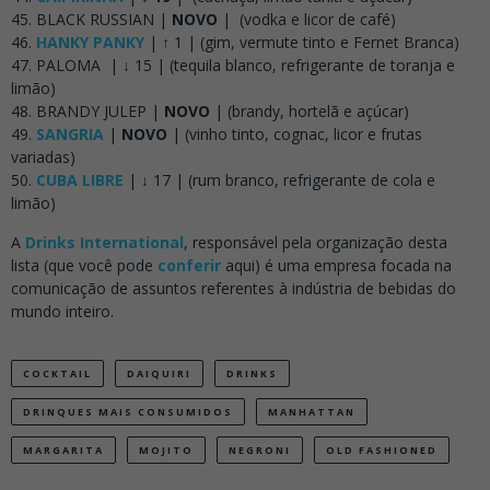
BLACK RUSSIAN |
NOVO
| (vodka e licor de café)
HANKY PANKY
| ↑ 1 | (gim, vermute tinto e Fernet Branca)
PALOMA | ↓ 15 | (tequila blanco, refrigerante de toranja e
limão)
BRANDY JULEP |
NOVO
| (brandy, hortelã e açúcar)
SANGRIA
|
NOVO
| (vinho tinto, cognac, licor e frutas
variadas)
CUBA LIBRE
| ↓ 17 | (rum branco, refrigerante de cola e
limão)
A
Drinks International
, responsável pela organização desta
lista (que você pode
conferir
aqui) é uma empresa focada na
comunicação de assuntos referentes à indústria de bebidas do
mundo inteiro.
COCKTAIL
DAIQUIRI
DRINKS
DRINQUES MAIS CONSUMIDOS
MANHATTAN
MARGARITA
MOJITO
NEGRONI
OLD FASHIONED