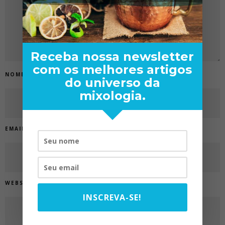
Receba nossa newsletter
com os melhores artigos
NOME
*
do universo da
mixologia.
EMAIL
*
WEBSITE
INSCREVA-SE!