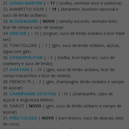
VODKA MARTINI
|
↑ 17
| (vodka, vermute seco e azeitona)
AMARETTO SOUR |
↑ 19
| (Amaretto, bourbon opcional e
suco de limão siciliano)
BLOOD&SAND
|
NOVO
| (whisky escocês, vermute tinto,
licor de cereja e suco de laranja
)
SIDECAR
| ↑ 12 | (cognac, suco de limão siciliano e licor triple
sec)
TOM COLLINS | ↓ 1 | (gim, suco de limão siciliano, açúcar,
água com gás)
COSMOPOLITAN
| ↑ 5 | (vodka, licor triple sec, suco de
cranberry e suco de limão)
AVIATION
| ↓ 10 | (gim, suco de limão siciliano, licor de
cereja maraschino e licor de violeta)
FRENCH 75 | ↓ 2 | (gim, champagne, limão siciliano e xarope
de açúcar)
CHAMPAGNE COCKTAIL
| ↑16 | (champanhe, cubo de
açúcar e Angostura bitters)
GIMLET |
NOVO
| (gim, suco de limão siciliano e xarope de
açúcar)
PIÑA COLADA
|
NOVO
| (rum branco, suco de abacaxi, leite
de coco)