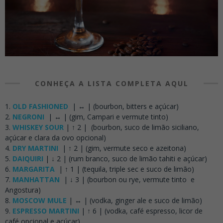
CONHEÇA A LISTA COMPLETA AQUL
OLD FASHIONED
| ↔ | (bourbon, bitters e açúcar)
NEGRONI
| ↔ | (gim, Campari e vermute tinto)
WHISKEY SOUR
| ↑ 2 | (bourbon, suco de limão siciliano,
açúcar e clara da ovo opcional)
DRY MARTINI
| ↑ 2 | (gim, vermute seco e azeitona)
DAIQUIRI
| ↓ 2 | (rum branco, suco de limão tahiti e açúcar)
MARGARITA
| ↑ 1 | (tequila, triple sec e suco de limão)
MANHATTAN
| ↓ 3 | (bourbon ou rye, vermute tinto e
Angostura)
MOSCOW MULE
| ↔ | (vodka, ginger ale e suco de limão)
ESPRESSO MARTINI
| ↑ 6 | (vodka, café espresso, licor de
café opcional e açúcar)