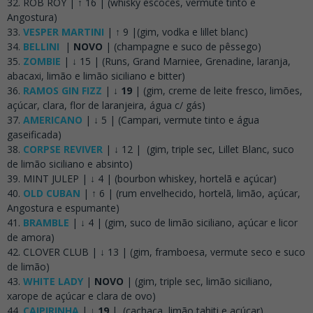
ROB ROY | ↑ 16 | (whisky escocês, vermute tinto e
Angostura)
VESPER MARTINI
| ↑ 9 |(gim, vodka e lillet blanc)
BELLINI
|
NOVO
| (champagne e suco de pêssego)
ZOMBIE
| ↓ 15 | (Runs, Grand Marniee, Grenadine, laranja,
abacaxi, limão e limão siciliano e bitter)
RAMOS GIN FIZZ
|
↓ 19
| (gim, creme de leite fresco, limões,
açúcar, clara, flor de laranjeira, água c/ gás)
AMERICANO
| ↓ 5 | (Campari, vermute tinto e água
gaseificada)
CORPSE REVIVER
| ↓ 12 | (gim, triple sec, Lillet Blanc, suco
de limão siciliano e absinto)
MINT JULEP | ↓ 4 | (bourbon whiskey, hortelã e açúcar)
OLD CUBAN
| ↑ 6 | (rum envelhecido, hortelã, limão, açúcar,
Angostura e espumante)
BRAMBLE
| ↓ 4 | (gim, suco de limão siciliano, açúcar e licor
de amora)
CLOVER CLUB | ↓ 13 | (gim, framboesa, vermute seco e suco
de limão)
WHITE LADY
|
NOVO
| (gim, triple sec, limão siciliano,
xarope de açúcar e clara de ovo)
CAIPIRINHA
|
↓ 19
| (cachaça, limão tahiti e açúcar)