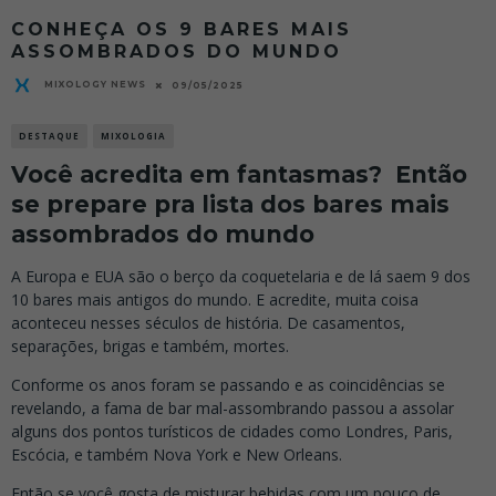
CONHEÇA OS 9 BARES MAIS
ASSOMBRADOS DO MUNDO
MIXOLOGY NEWS
09/05/2025
DESTAQUE
MIXOLOGIA
Você acredita em fantasmas? Então
se prepare pra lista dos bares mais
assombrados do mundo
A Europa e EUA são o berço da coquetelaria e de lá saem 9 dos
10 bares mais antigos do mundo. E acredite, muita coisa
aconteceu nesses séculos de história. De casamentos,
separações, brigas e também, mortes.
Conforme os anos foram se passando e as coincidências se
revelando, a fama de bar mal-assombrando passou a assolar
alguns dos pontos turísticos de cidades como Londres, Paris,
Escócia, e também Nova York e New Orleans.
Então se você gosta de misturar bebidas com um pouco de