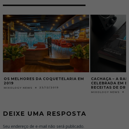
CACHAÇA – A RAINHA DO BRASIL – É
OS VOTOS DOS B
CELEBRADA EM E-BOOK COM 101
2017
RECEITAS DE DRINKS
2
MIXOLOGY NEWS
08/02/2024
MIXOLOGY NEWS
DEIXE UMA RESPOSTA
Seu endereço de e-mail não será publicado.