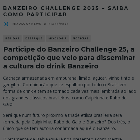
BANZEIRO CHALLENGE 2025 – SAIBA
COMO PARTICIPAR
MIXOLOGY NEWS
04/05/2025
BEBIDAS
DESTAQUE
MIXOLOGIA
NOTÍCIAS
Participe do Banzeiro Challenge 25, a
competição que veio para disseminar
a cultura do drink Banzeiro
Cachaça armazenada em amburana, limão, açúcar, vinho tinto e
gengibre. Combinação que se espalhou por todo o Brasil em
forma de drink e tem se tornado cada vez mais lembrada ao lado
dos grandes clássicos brasileiros, como Caipirinha e Rabo de
Galo.
Será que num futuro próximo a tríade etílica brasileira será
formada pela Caipirinha, Rabo de Galo e Banzeiro? Dos três, o
único que se tem autoria confirmada aqui é o Banzeiro.
Diretamente da Bahia (que já nos presenteou com Mestre