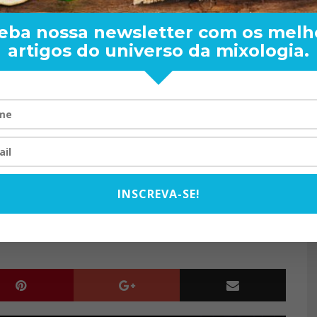
eba nossa newsletter com os melh
artigos do universo da mixologia.
reço em Londres será de £175, algo como US$213 dólares, ou
ENDER: DE BOA
TOM OLIVEIRA – ENTREVIS
 ml.
ARA O MUNDO
EXCLUSIVA
é o
Sexy Fish Bar & Restaurant
de Londres, Inglaterra.
08/2024
07/10/2025
INSCREVA-SE!
OD RICARD
VODKA COM CAVIAR