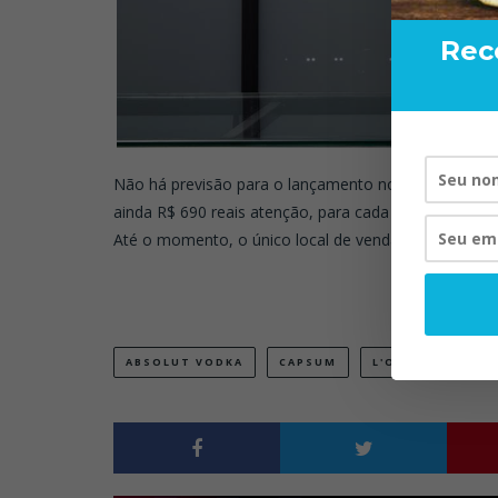
Rec
Não há previsão para o lançamento no Brasil e o p
RAND BART
ainda R$ 690 reais atenção, para cada garrafa de 200
VISTA P
Até o momento, o único local de venda do produto 
20/
ABSOLUT VODKA
CAPSUM
L'ORBE
PERN