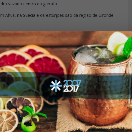
dro vazado dentro da garrafa.
em Ahüs, na Suécia e os esturjões são da região de Gironde,
notas de avelã e manteiga na vodka de trigo sueco.