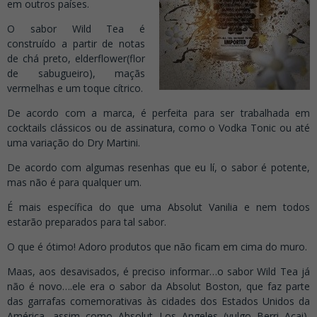
em outros países.
O sabor Wild Tea é
construído a partir de notas
de chá preto, elderflower(flor
de sabugueiro), maçãs
vermelhas e um toque cítrico.
De acordo com a marca, é perfeita para ser trabalhada em
cocktails clássicos ou de assinatura, como o Vodka Tonic ou até
uma variação do Dry Martini.
De acordo com algumas resenhas que eu lí, o sabor é potente,
mas não é para qualquer um.
É mais específica do que uma Absolut Vanilia e nem todos
estarão preparados para tal sabor.
O que é ótimo! Adoro produtos que não ficam em cima do muro.
Maas, aos desavisados, é preciso informar…o sabor Wild Tea já
não é novo….ele era o sabor da Absolut Boston, que faz parte
das garrafas comemorativas às cidades dos Estados Unidos da
América, assim como Absolut Los Angeles (vulgo Berri Açai),