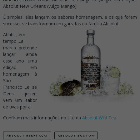
Absolut New Orleans (vulgo Mango).
É simples, eles lançam os sabores homenagem, e os que forem
sucesso, se transformam em garrafas da família Absolut.
Ahhh…..em
tempo….a
marca pretende
lançar ainda
esse ano uma
edição em
homenagem à
São
Francisco….e se
Deus quiser,
vem um sabor
de uvas por ai!
Confiram mais informações no site da
Absolut Wild Tea
.
ABSOLUT BERRI AÇAI
ABSOLUT BOSTON