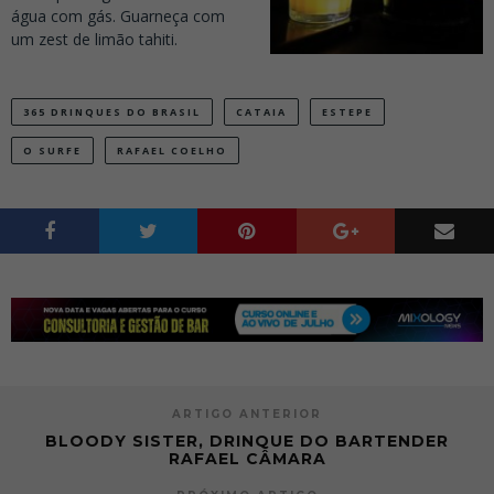
água com gás.
Guarneça com
um zest de limão tahiti.
365 DRINQUES DO BRASIL
CATAIA
ESTEPE
O SURFE
RAFAEL COELHO
ARTIGO ANTERIOR
BLOODY SISTER, DRINQUE DO BARTENDER
RAFAEL CÂMARA