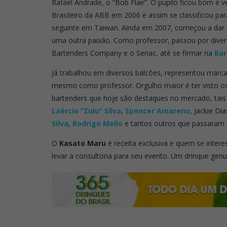
Rafael Andrade, o “Bob Flair”. O pupilo ficou bom 
Brasileiro da ABB em 2006 e assim se classificou pa
seguinte em Taiwan. Ainda em 2007, começou a dar a
uma outra paixão. Como professor, passou por dive
Bartenders Company e o Senac, até se firmar na
Bar
Já trabalhou em diversos balcões, representou marca
mesmo como professor. Orgulho maior é ter visto os
bartenders que hoje são destaques no mercado, tai
Laércio “Zulu” Silva
,
Spencer Amareno
, Jackie Di
Silva
,
Rodrigo Mello
e tantos outros que passaram 
O
Kasato Maru
é receita exclusiva e quem se inter
levar a consultoria para seu evento. Um drinque gen