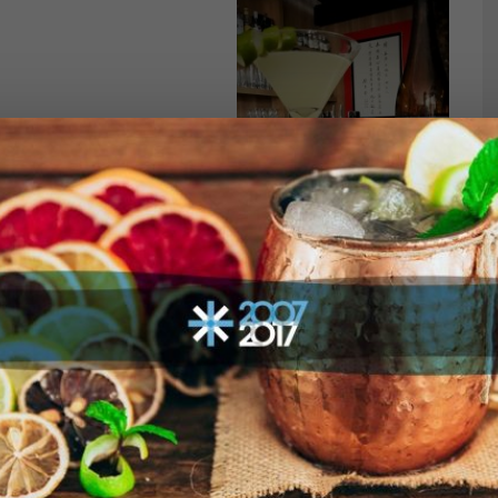
imão, o xarope de chá verde
os ingredientes e diluir o
amente até resfriar a
gem dupla direto para uma
e com um zest de limão
 da fruta. Kanpai!