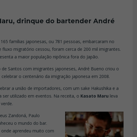
Maru, drinque do bartender André
e 165 famílias japonesas, ou 781 pessoas, embarcaram no
 fluxo migratório cessou, foram cerca de 200 mil imigrantes.
esenta a maior população nipônica fora do Japão.
o de Santos com imigrantes japoneses, André Bueno criou o
a celebrar o centenário da imigração japonesa em 2008.
lebrar a união de importadores, com um sake Hakushika e a
a ser utilizado em eventos. Na receita, o
Kasato Maru
leva
 verde.
heus Zandoná, Paulo
nheceu o mundo do bar.
ir onde aprendeu muito com