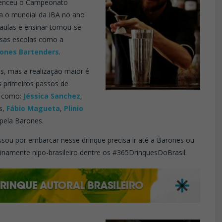
e venceu o Campeonato
ra o mundial da IBA no ano
ulas e ensinar tornou-se
rsas escolas como a
ones Bartenders
.
s, mas a realização maior é
 primeiros passos de
s como:
Jéssica Sanchez
,
as,
Fábio Magueta
,
Plinio
pela Barones.
essou por embarcar nesse drinque precisa ir até a Barones ou
uinamente nipo-brasileiro dentre os #365DrinquesDoBrasil.