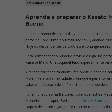
365 DRINQUES DO BRASIL
Aprenda a preparar o Kasato 
Bueno
Foi uma manhã de sol no dia 28 de abril de 1908 qu
porto de Kobe rumo ao Brasil. Até 1973, quando esse
Hoje os descendentes de todo esse contingente repr
Para homenagear o primeiro navio a chegar no port
Kasato Maru
. Um coquetel feito especialmente par
A receita foi criada também uma oportunidade de ce
Monin. Pela sua simplicidade o drinque é perfeito par
sake, wasabi, suco de limão siciliano e xarope de chá
Foi em um curso na Bertones, com os mestres Mat
Monteiro e o próprio Bertone, que
André Bueno
co
Depois dessa iniciação, mergulhou no mundo do fla