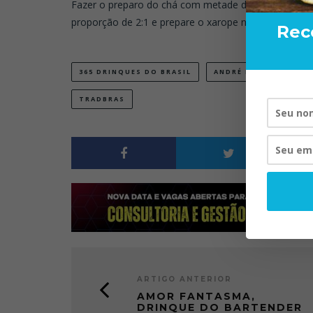
Fazer o preparo do chá com metade da água recomen
proporção de 2:1 e prepare o xarope normalmente.
Rec
365 DRINQUES DO BRASIL
ANDRÉ BUENO
BA
TRADBRAS
RAND 
VIS
ARTIGO ANTERIOR
AMOR FANTASMA,
DRINQUE DO BARTENDER