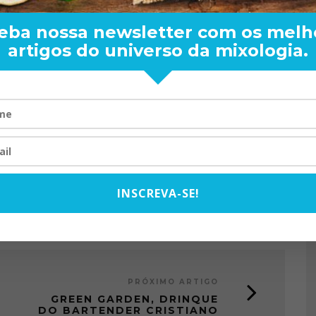
dada para um preparo “normal”. Adicione açúcar na
eba nossa newsletter com os melh
artigos do universo da mixologia.
RONES BARTENDERS
KASATO MARU
SAQUE
BARTENDER: DE BOA
TOM OLIVEIRA – ENT
TA PARA O MUNDO
EXCLUSIVA
20/08/2024
07/10/2025
INSCREVA-SE!
PRÓXIMO ARTIGO
GREEN GARDEN, DRINQUE
DO BARTENDER CRISTIANO