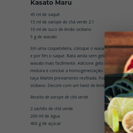
Kasato Maru
45 ml de saquê
15 ml de xarope de chá verde 2:1
10 ml de suco de limão siciliano
5 g de wasabi
Em uma coqueteleira, coloque o wasabi, o suco de l
e por fim o saque. Bata ainda sem gelo para misturar 
wasabi mais facilmente. Adicione gelo e bata vigoros
mistura e concluir a homogeneização. Faça uma coa
taça Martini previamente resfriada. Por fim, perfum
siciliano. Decore com um twist de limão ou meia fatia
Receita de xarope de chá verde
2 sachês de chá verde
200 ml de água
400 g de açúcar