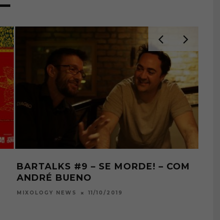
O BRASIL
A CERVEJA E OS MEUS
ANOS
12/2017
17/09/2012
BIA AMORIM