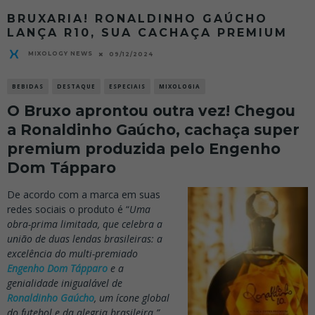
BRUXARIA! RONALDINHO GAÚCHO
LANÇA R10, SUA CACHAÇA PREMIUM
MIXOLOGY NEWS
09/12/2024
BEBIDAS
DESTAQUE
ESPECIAIS
MIXOLOGIA
O Bruxo aprontou outra vez! Chegou
a Ronaldinho Gaúcho, cachaça super
premium produzida pelo Engenho
Dom Tápparo
De acordo com a marca em suas
redes sociais o produto é “
Uma
obra-prima limitada, que celebra a
união de duas lendas brasileiras: a
excelência do multi-premiado
Engenho Dom Tápparo
e a
genialidade inigualável de
Ronaldinho Gaúcho
, um ícone global
do futebol e da alegria brasileira.”