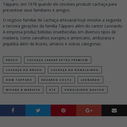
Tápparo, em 1978 quando ele resolveu produzir cachaça para
presentear seus familiares e amigos.
O negócio familiar de cachaça artesanal hoje envolve a segunda
e terceira gerações da família Tápparo além do cantor Leonardo.
A empresa produz bebidas envelhecidas em diversos tipos de
madeira, como carvalhos europeu e americano, amburana e
jequitibá além de licores, amaros e outras categorias.
BRUXO
CACHAÇA CABARÉ EXTRA PREMIUM
CACHAÇA DO BRUXO
CACHAÇA DO RONALDINHO
DOM TAPPARO
EDUARDO COSTA
LEONARDO
MAIARA & MARAISA
R10
RONALDINHO GAUCHO